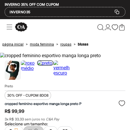
INVERNO 35% OFF COM CUPOM
INVERNO35
Ofertas
Compre por Departamento
Feminino
Masculino
página inicial
moda feminina
roupas
blusas
>
>
>
Infantil
Calçados
Mindse7
Plus Size
Até 20% off
Até 40% off
Até 60% off
A partir de 60% off
Preto
Feminino
Em alta
30% OFF - CUPOM 8DO8
Inverno
cropped feminino esportivo manga longa preto P
Alfaiataria
Novidades
R$ 99,99
Roupas
3
x
R$ 33,33
sem juros no
C&A Pay
Blusas e Camisetas
Selecione um
tamanho
:
Básicos