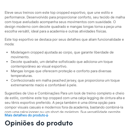
Sawary
Yessica
Moda esportiva
Eleve seus treinos com este top cropped esportivo, que une estilo e
Acessórios
performance. Desenvolvido para proporcionar conforto, seu tecido de malha
Blusas
com toque aveludado acompanha seus movimentos com suavidade. O
design moderno com decote quadrado e mangas longas torna a peça uma
Calçados
escolha versátil, ideal para a academia e outras atividades físicas.
Leggings
Shorts e Bermudas
Este top esportivo se destaca por seus detalhes que aliam funcionalidade e
Tops
moda:
Moda íntima
Modelagem cropped ajustada ao corpo, que garante liberdade de
Calcinhas
movimento.
Cintas e Modeladores
Decote quadrado, um detalhe sofisticado que adiciona um toque
Meias
contemporâneo ao visual esportivo.
Pijamas
Mangas longas que oferecem proteção e conforto para diversas
Sutiãs e Tops
temperaturas.
Moda praia
Confeccionado em malha peached jersey, que proporciona um toque
Biquínis
extremamente macio e confortável à pele.
Maiôs
Sugestões de Uso e Combinações Para um look de treino completo e cheio
Saídas de praia
de estilo, combine este top cropped com uma calça legging de cintura alta e
Personagens
seu tênis esportivo preferido. A peça também é uma ótima opção para
Plus size
compor visuais casuais e modernos fora da academia, bastando combiná-la
Blusas e Camisetas
com uma calça jogger ou um short de moletom. Sua versatilidade permite
↓
Mais detalhes do produto
Calças
transitar entre o universo fitness e o dia a dia com praticidade.
Opiniões do produto
Casacos e Jaquetas
A gente se encontra na C&A! ❤
Jeans