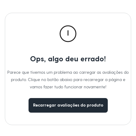
Moda esportiva
Informacoes gerais:
Shorts e Saias
Material
:
Poliéster
Vestidos
Cor
:
Preto
Masculino
Manga
:
Manga Longa
Em alta
Marcas
:
Esportivo
Dia dos Pais
Decote
:
Decote Quadrado
Inverno
Tipo
:
Cropped
Gênero
:
Feminino
Novidades
Roupas
Bermudas
Camisas
Ops, algo deu errado!
Calças
Camisetas e Regatas
Parece que tivemos um problema ao carregar as avaliações do
Casacos e Jaquetas
Jeans
produto. Clique no botão abaixo para recarregar a página e
Polos
vamos fazer tudo funcionar novamente!
Acessórios
Bolsas e Mochilas
Chapéus e Bonés
Recarregar avaliações do produto
Cintos
Carteiras
Óculos
Relógios
Calçados
Botas