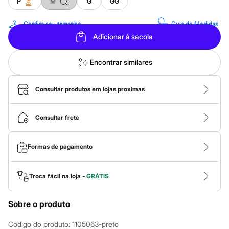
Calças
P
M
G
GG
Casacos e Jaquetas
Jeans
Confira seu tamanho
Guia de Medidas
Macacões
Adicionar à sacola
Saias
Shorts e Bermudas
Vestidos
Encontrar similares
Acessórios
Bolsas
Bonés e Chapéus
Consultar produtos em lojas proximas
Bijoux
Cintos
Óculos
Consultar frete
Relógios
Calçados
Botas
Formas de pagamento
Chinelos
Rasteirinhas
Sandálias
Sapatilhas
Troca fácil na loja -
GRÁTIS
Tênis
Marcas
City
Sobre o produto
Clock House
Mindset
Codigo do produto
:
1105063-preto