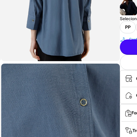
Selecio
PP
Conf
Fo
Tr