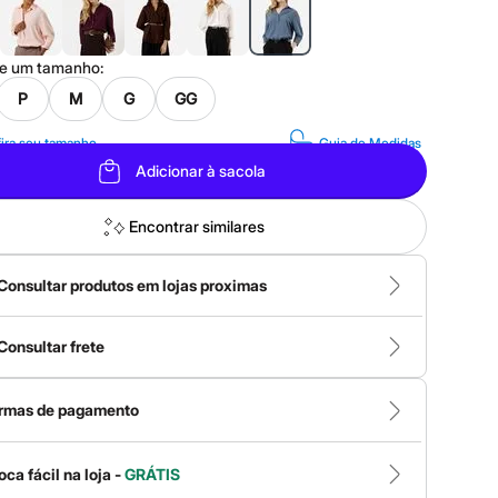
ne um
tamanho
:
P
M
G
GG
ira seu tamanho
Guia de Medidas
Adicionar à sacola
Encontrar similares
Consultar produtos em lojas proximas
Consultar frete
rmas de pagamento
oca fácil na loja -
GRÁTIS