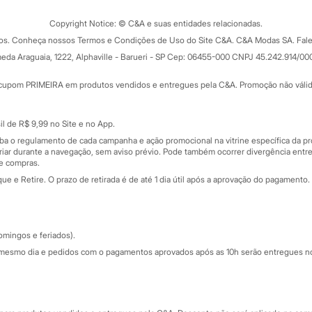
Trocas e devoluções
ograma
Copyright Notice: © C&A e suas entidades relacionadas.
Formas de pagamento
dos. Conheça nossos Termos e Condições de Uso do Site C&A. C&A Modas SA. Fale
Todas as vantagens
ay
eda Araguaia, 1222, Alphaville - Barueri - SP Cep: 06455-000 CNPJ 45.242.914/00
Minha C&A
rtão
Cupons de desconto
cupom PRIMEIRA em produtos vendidos e entregues pela C&A. Promoção não válida p
Cartão presente
atórios
Sobre o cartão presente
nceira
l de R$ 9,99 no Site e no App.
de
iba o regulamento de cada campanha e ação promocional na vitrine específica da
iar durante a navegação, sem aviso prévio. Pode também ocorrer divergência entre
de compras.
 e Retire. O prazo de retirada é de até 1 dia útil após a aprovação do pagamento. 
omingos e feriados).
mesmo dia e pedidos com o pagamentos aprovados após as 10h serão entregues no 
Segurança e qualidade