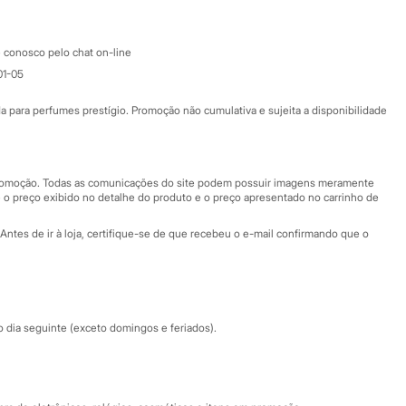
Atendimento
 conosco pelo chat on-line
01-05
Ajuda
Fale conosco
ara perfumes prestígio. Promoção não cumulativa e sujeita a disponibilidade
Nossas lojas
Nossas lojas plus size
Central de ética
 promoção. Todas as comunicações do site podem possuir imagens meramente
 o preço exibido no detalhe do produto e o preço apresentado no carrinho de
Eventos
Antes de ir à loja, certifique-se de que recebeu o e-mail confirmando que o
Especial Dia dos Pais
dia seguinte (exceto domingos e feriados).