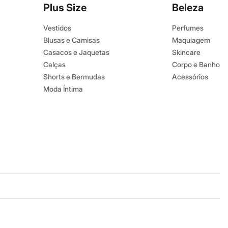
Plus Size
Beleza
Vestidos
Perfumes
Blusas e Camisas
Maquiagem
Casacos e Jaquetas
Skincare
Calças
Corpo e Banho
Shorts e Bermudas
Acessórios
Moda Íntima
Baixe o app
Google store
Apple store