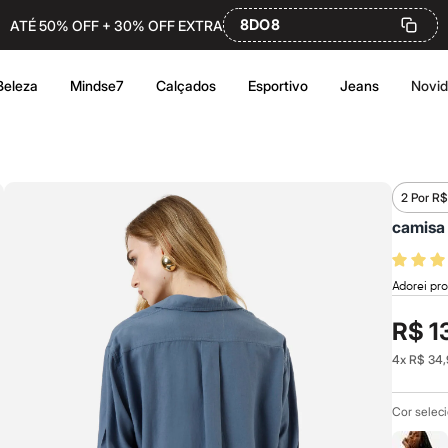
8DO8
ATÉ 50% OFF + 30% OFF EXTRA
Beleza
Mindse7
Calçados
Esportivo
Jeans
Novi
2 Por R$
camisa
Adorei pro
R$ 1
4
x
R$ 34,
Cor selec