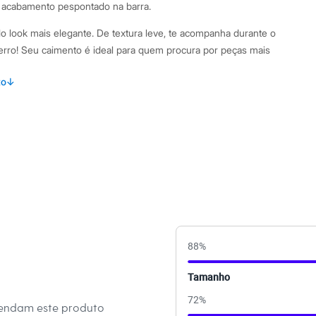
 acabamento pespontado na barra.
o look mais elegante. De textura leve, te acompanha durante o
erro! Seu caimento é ideal para quem procura por peças mais
r confortáveis. O tecido funciona bem em composições mais
to
↓
espojadas para o fim de semana./38
amanho P.
Suas medidas são:
/ Busto: 83cm / Cintura: 63cm / Quadril: 89cm.
s:
iscose, 40% algodão, 10% linho
88
%
 7/8
Tamanho
e V
72
%
mendam este produto