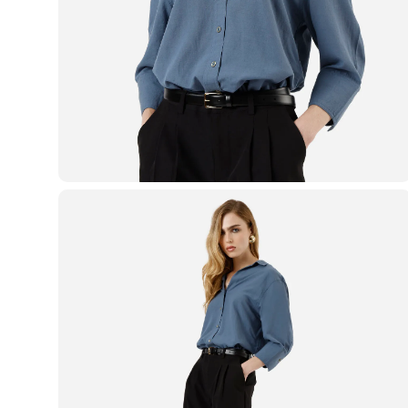
Casacos e Jaquetas
Jeans
Macacões
Saias
Shorts e Bermudas
Vestidos
Acessórios
Bolsas
Bonés e Chapéus
Bijoux
Cintos
Óculos
Relógios
Calçados
Botas
Chinelos
Rasteirinhas
Sandálias
Sapatilhas
Tênis
Marcas
City
Clock House
Mindset
Sawary