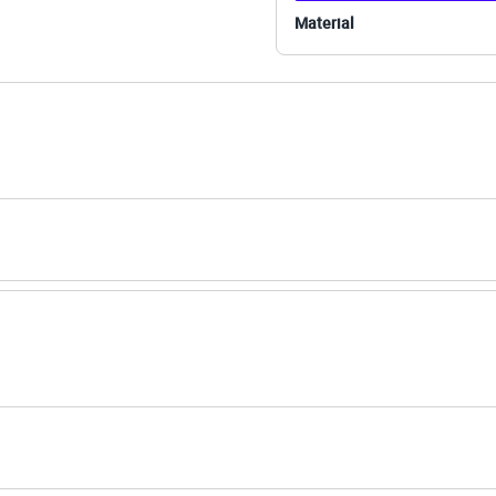
ino
Material
eca:
al.
secadora.
al.
peratura mínima.
co.
úmido.