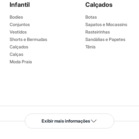
Infantil
Calçados
Bodies
Botas
Conjuntos
Sapatos e Mocassins
Vestidos
Rasteirinhas
Shorts e Bermudas
Sandálias e Papetes
Calçados
Tênis
Calças
Moda Praia
Serviços
Exibir mais informações
Tipos de serviços
o C&A
Clique e retire