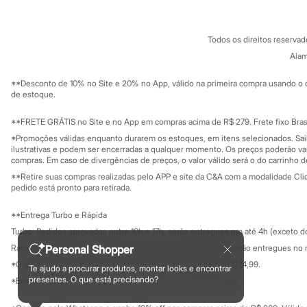
Sonic
Termos e condições
C&A&VC
Stitch
Conheça o pr
Política de privacidade
Beleza
Todos os direitos reserva
Trabalhe conosco
C&A Pay
Kits
Sobre o C&A P
Alam
Perfumes árabes
Sustentabilidade
Novidades
Solicite seu ca
Mapa do site
**Desconto de 10% no Site e 20% no App, válido na primeira compra usando o 
Cabelos
Governança
Investidores
de estoque.
Condicionador
Ouvidoria / Rel
Escovas e Pentes
Sala de imprensa
Finalizadores
Educação fina
**FRETE GRÁTIS no Site e no App em compras acima de R$ 279. Frete fixo Brasi
Privacidade
Shampoo
Sustentabilida
*Promoções válidas enquanto durarem os estoques, em itens selecionados. Sa
Configuração de cookies
Tratamento
ilustrativas e podem ser encerradas a qualquer momento. Os preços poderão var
Cuidados com o corpo
Minha privacidade
compras. Em caso de divergências de preços, o valor válido será o do carrinho 
Hidratante
**Retire suas compras realizadas pelo APP e site da C&A com a modalidade Clique
Protetor solar
pedido está pronto para retirada.
Tratamento
Cuidados com o rosto
**Entrega Turbo e Rápida
Esfoliante
Turbo: Pedidos aprovados entre 10h e 17h, serão entregues em até 4h (exceto d
Hidratante
Protetor solar
Rápida: Pedidos com os pagamentos aprovados até as 10h, serão entregues no 
Personal Shopper
Tônicos
*O valor do frete para o turbo é R$ 24,99 e para a rápida é R$ 14,99.
Te ajudo a procurar produtos, montar looks e encontrar
Maquiagens
Formas de pagamento
presentes. O que está precisando?
*Essa condição ainda não estará disponível em todas as lojas.
Base
Batom