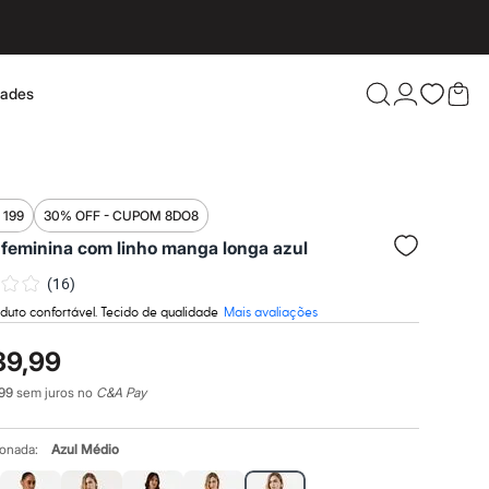
dades
Confira 
 199
30% OFF - CUPOM 8DO8
 feminina com linho manga longa azul
(
16
)
duto confortável. Tecido de qualidade
Mais avaliações
39,99
99
sem juros no
C&A Pay
ionada:
Azul Médio