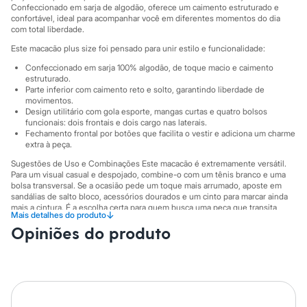
City
Confeccionado em sarja de algodão, oferece um caimento estruturado e
Clock House
confortável, ideal para acompanhar você em diferentes momentos do dia
Mindset
com total liberdade.
Sawary
Este macacão plus size foi pensado para unir estilo e funcionalidade:
Yessica
Moda esportiva
Confeccionado em sarja 100% algodão, de toque macio e caimento
Acessórios
estruturado.
Blusas
Parte inferior com caimento reto e solto, garantindo liberdade de
Calçados
movimentos.
Design utilitário com gola esporte, mangas curtas e quatro bolsos
Leggings
funcionais: dois frontais e dois cargo nas laterais.
Shorts e Bermudas
Fechamento frontal por botões que facilita o vestir e adiciona um charme
Tops
extra à peça.
Moda íntima
Calcinhas
Sugestões de Uso e Combinações Este macacão é extremamente versátil.
Cintas e Modeladores
Para um visual casual e despojado, combine-o com um tênis branco e uma
bolsa transversal. Se a ocasião pede um toque mais arrumado, aposte em
Meias
sandálias de salto bloco, acessórios dourados e um cinto para marcar ainda
Pijamas
mais a cintura. É a escolha certa para quem busca uma peça que transita
Sutiãs e Tops
↓
Mais detalhes do produto
facilmente entre o trabalho e o lazer.
Moda praia
Opiniões do produto
Biquínis
A gente se encontra na C&A! ❤
Maiôs
Informacoes gerais:
Saídas de praia
Personagens
Material
:
100% algodão
Plus size
Tipo
:
Macacão
Cor
:
Bege
Blusas e Camisetas