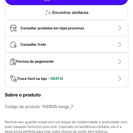
Roupas
Blusas e Camisetas
Básicos
Encontrar similares
Calças
Casacos e Jaquetas
Jeans
Consultar produtos em lojas proximas
Macacões
Saias
Shorts e Bermudas
Consultar frete
Vestidos
Acessórios
Bolsas
Formas de pagamento
Bonés e Chapéus
Bijoux
Cintos
Troca fácil na loja -
GRÁTIS
Óculos
Relógios
Calçados
Sobre o produto
Botas
Chinelos
Codigo do produto
:
1091835-beige_7
Rasteirinhas
Sandálias
Sapatilhas
Renove seu guarda-roupa com um toque de modernidade e praticidade com
Tênis
este macacão feminino plus size. Inspirado na tendência utilitária, ele é a
Marcas
peça única perfeita para criar looks cheios de estilo sem esforço.