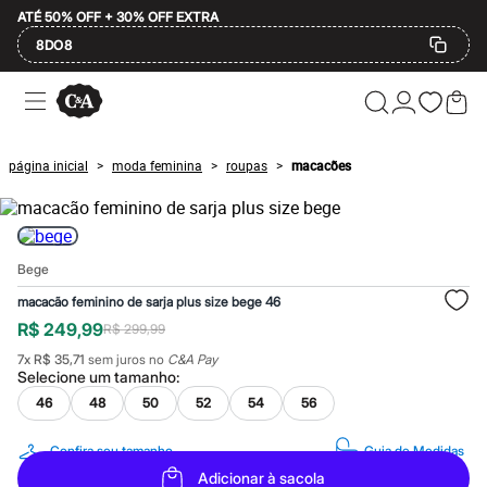
ATÉ 50% OFF + 30% OFF EXTRA
8DO8
Ofertas
Compre por Departamento
Feminino
Masculino
página inicial
moda feminina
roupas
macacões
>
>
>
Infantil
Calçados
Plus Size
2 calçados por R$189
2 peças por R$199
Bege
3 lingeries por R$99
3 itens de beleza por R$129
macacão feminino de sarja plus size bege 46
Até 20% off
R$ 249,99
R$ 299,99
Até 40% off
Até 60% off
7
x
R$ 35,71
sem juros no
C&A Pay
A partir de 60% off
Selecione um
tamanho
:
Feminino
46
48
50
52
54
56
Em alta
Inverno
Alfaiataria
Confira seu tamanho
Guia de Medidas
Novidades
Adicionar à sacola