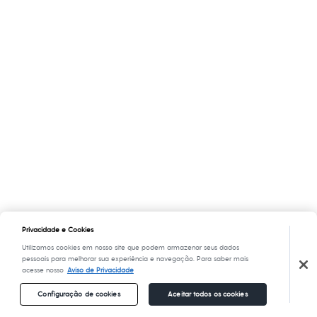
Privacidade e Cookies
Utilizamos cookies em nosso site que podem armazenar seus dados
pessoais para melhorar sua experiência e navegação. Para saber mais
acesse nosso
Aviso de Privacidade
Configuração de cookies
Aceitar todos os cookies