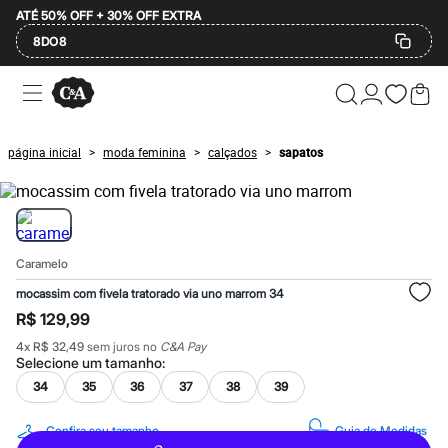
ATÉ 50% OFF + 30% OFF EXTRA
8DO8
Ofertas
Compre por Departamento
Feminino
Masculino
página inicial
moda feminina
calçados
sapatos
>
>
>
Infantil
Calçados
Mindse7
Plus Size
Até 20% off
Até 40% off
Caramelo
Até 60% off
A partir de 60% off
mocassim com fivela tratorado via uno marrom 34
Feminino
R$ 129,99
Em alta
Inverno
4
x
R$ 32,49
sem juros no
C&A Pay
Alfaiataria
Selecione um
tamanho
:
Novidades
34
35
36
37
38
39
Roupas
Blusas e Camisetas
Básicos
Confira seu tamanho
Guia de Medidas