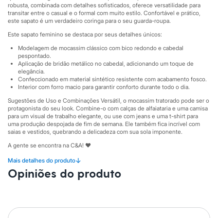
Sawary
robusta, combinada com detalhes sofisticados, oferece versatilidade para
Yessica
transitar entre o casual e o formal com muito estilo. Confortável e prático,
Moda esportiva
este sapato é um verdadeiro coringa para o seu guarda-roupa.
Acessórios
Este sapato feminino se destaca por seus detalhes únicos:
Blusas
Calçados
Modelagem de mocassim clássico com bico redondo e cabedal
Leggings
pespontado.
Shorts e Bermudas
Aplicação de bridão metálico no cabedal, adicionando um toque de
Tops
elegância.
Confeccionado em material sintético resistente com acabamento fosco.
Moda íntima
Interior com forro macio para garantir conforto durante todo o dia.
Calcinhas
Cintas e Modeladores
Sugestões de Uso e Combinações Versátil, o mocassim tratorado pode ser o
Meias
protagonista do seu look. Combine-o com calças de alfaiataria e uma camisa
Pijamas
para um visual de trabalho elegante, ou use com jeans e uma t-shirt para
Sutiãs e Tops
uma produção despojada de fim de semana. Ele também fica incrível com
saias e vestidos, quebrando a delicadeza com sua sola imponente.
Moda praia
Biquínis
A gente se encontra na C&A! ❤
Maiôs
Saídas de praia
↓
Mais detalhes do produto
Suas medidas são:
Personagens
Opiniões do produto
Altura: , / Busto: .cm.
Plus size
Blusas e Camisetas
Informacoes gerais:
Calças
Casacos e Jaquetas
Material
:
Poliuretano
Jeans
Cor
:
Marrom