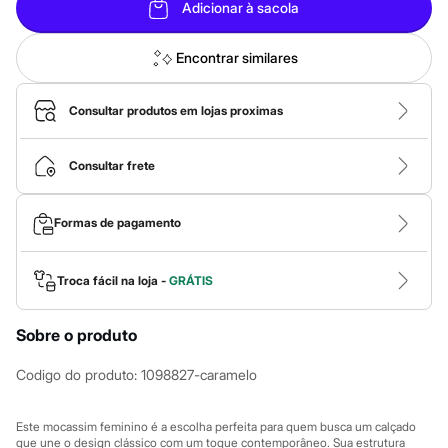
Calças
Adicionar à sacola
Casacos e Jaquetas
Jeans
Macacões
Encontrar similares
Saias
Shorts e Bermudas
Vestidos
Consultar produtos em lojas proximas
Acessórios
Bolsas
Bonés e Chapéus
Consultar frete
Bijoux
Cintos
Óculos
Formas de pagamento
Relógios
Calçados
Botas
Troca fácil na loja -
GRÁTIS
Chinelos
Rasteirinhas
Sandálias
Sobre o produto
Sapatilhas
Tênis
Codigo do produto
:
1098827-caramelo
Marcas
City
Clock House
Este mocassim feminino é a escolha perfeita para quem busca um calçado
Mindset
que une o design clássico com um toque contemporâneo. Sua estrutura