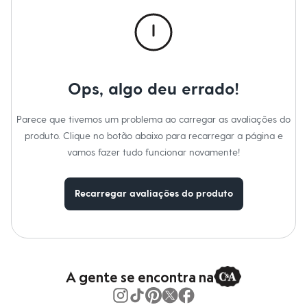
Moda esportiva
Tipo
:
Mocassim
Marcas
:
C&A
Shorts e Saias
Gênero
:
Feminino
Vestidos
Masculino
Em alta
Dia dos Pais
Inverno
Ops, algo deu errado!
Novidades
Roupas
Bermudas
Parece que tivemos um problema ao carregar as avaliações do
Camisas
produto. Clique no botão abaixo para recarregar a página e
Calças
Camisetas e Regatas
vamos fazer tudo funcionar novamente!
Casacos e Jaquetas
Jeans
Polos
Recarregar avaliações do produto
Acessórios
Bolsas e Mochilas
Chapéus e Bonés
Cintos
Carteiras
Óculos
A gente se encontra na
Relógios
Calçados
Botas