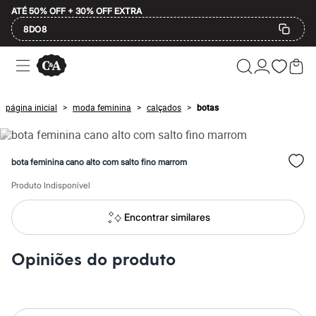
ATÉ 50% OFF + 30% OFF EXTRA
8DO8
Ofertas
Compre por Departamento
Feminino
Masculino
página inicial
moda feminina
calçados
botas
>
>
>
Infantil
Calçados
Mindse7
Plus Size
bota feminina cano alto com salto fino marrom
Até 20% off
Até 40% off
Produto Indisponível
Até 60% off
A partir de 60% off
Feminino
Encontrar similares
Em alta
Inverno
Alfaiataria
Opiniões do produto
Novidades
Roupas
Blusas e Camisetas
Básicos