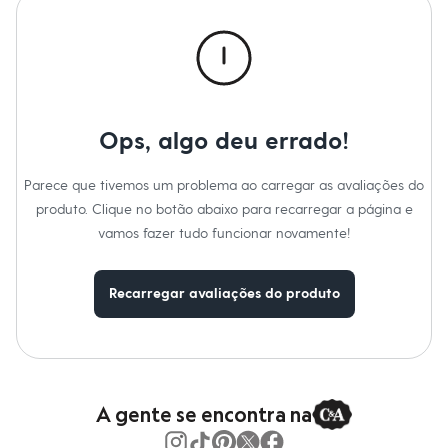
Calças
Casacos e Jaquetas
Jeans
Macacões
Saias
Shorts e Bermudas
Vestidos
Acessórios
Ops, algo deu errado!
Bolsas
Bonés e Chapéus
Bijoux
Parece que tivemos um problema ao carregar as avaliações do
Cintos
produto. Clique no botão abaixo para recarregar a página e
Óculos
vamos fazer tudo funcionar novamente!
Relógios
Calçados
Botas
Chinelos
Recarregar avaliações do produto
Rasteirinhas
Sandálias
Sapatilhas
Tênis
Marcas
City
A gente se encontra na
Clock House
Mindset