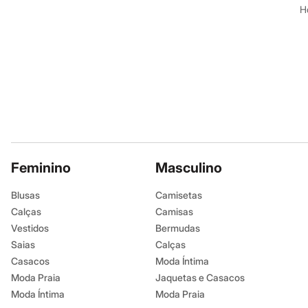
Shorts e Saias
H
Vestidos
Masculino
Em alta
Dia dos Pais
Inverno
Novidades
Roupas
Bermudas
Camisas
Calças
Camisetas e Regatas
Casacos e Jaquetas
Feminino
Jeans
Masculino
Polos
Acessórios
Blusas
Camisetas
Bolsas e Mochilas
Calças
Camisas
Chapéus e Bonés
Cintos
Vestidos
Bermudas
Carteiras
Saias
Calças
Óculos
Casacos
Moda Íntima
Relógios
Calçados
Moda Praia
Jaquetas e Casacos
Botas
Moda Íntima
Moda Praia
Chinelos