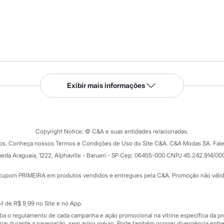
Serviços
Exibir mais informações
Tipos de serviços
o C&A
Clique e retire
Trocas e devoluções
ograma
Copyright Notice: © C&A e suas entidades relacionadas.
Formas de pagamento
dos. Conheça nossos Termos e Condições de Uso do Site C&A. C&A Modas SA. Fale
Todas as vantagens
ay
eda Araguaia, 1222, Alphaville - Barueri - SP Cep: 06455-000 CNPJ 45.242.914/00
Minha C&A
rtão
Cupons de desconto
cupom PRIMEIRA em produtos vendidos e entregues pela C&A. Promoção não válida p
Cartão presente
atórios
Sobre o cartão presente
nceira
l de R$ 9,99 no Site e no App.
de
iba o regulamento de cada campanha e ação promocional na vitrine específica da
iar durante a navegação, sem aviso prévio. Pode também ocorrer divergência entre