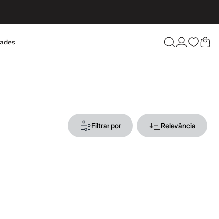
dades
Confira 
Filtrar por
Relevância