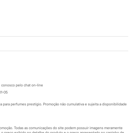
Baixe o app
Google store
Apple store
Atendimento
 conosco pelo chat on-line
01-05
Ajuda
Fale conosco
ara perfumes prestígio. Promoção não cumulativa e sujeita a disponibilidade
Nossas lojas
Nossas lojas plus size
Central de ética
 promoção. Todas as comunicações do site podem possuir imagens meramente
 o preço exibido no detalhe do produto e o preço apresentado no carrinho de