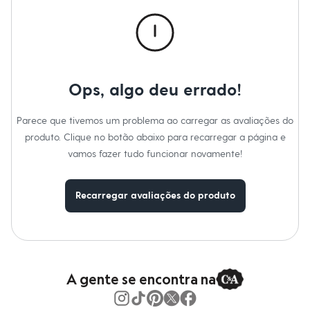
Calças
Casacos e Jaquetas
Jeans
Macacões
Saias
Shorts e Bermudas
Vestidos
Ops, algo deu errado!
Acessórios
Bolsas
Bonés e Chapéus
Parece que tivemos um problema ao carregar as avaliações do
Bijoux
produto. Clique no botão abaixo para recarregar a página e
Cintos
Óculos
vamos fazer tudo funcionar novamente!
Relógios
Calçados
Botas
Recarregar avaliações do produto
Chinelos
Rasteirinhas
Sandálias
Sapatilhas
Tênis
Marcas
City
A gente se encontra na
Clock House
Mindset