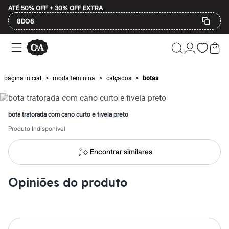
ATÉ 50% OFF + 30% OFF EXTRA
8DO8
Ofertas
Compre por Departamento
Feminino
Masculino
página inicial
moda feminina
calçados
botas
>
>
>
Infantil
Calçados
Mindse7
Plus Size
bota tratorada com cano curto e fivela preto
Até 20% off
Até 40% off
Produto Indisponível
Até 60% off
A partir de 60% off
Encontrar similares
Feminino
Em alta
Inverno
Opiniões do produto
Alfaiataria
Novidades
Roupas
Blusas e Camisetas
Básicos