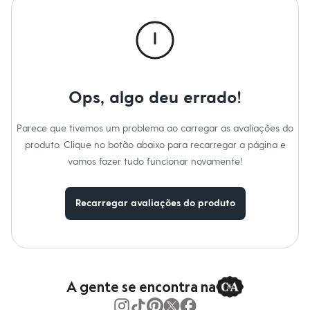
Calças
Casacos e Jaquetas
Jeans
Macacões
Saias
Shorts e Bermudas
Vestidos
Acessórios
Ops, algo deu errado!
Bolsas
Bonés e Chapéus
Bijoux
Parece que tivemos um problema ao carregar as avaliações do
Cintos
produto. Clique no botão abaixo para recarregar a página e
Óculos
vamos fazer tudo funcionar novamente!
Relógios
Calçados
Botas
Chinelos
Recarregar avaliações do produto
Rasteirinhas
Sandálias
Sapatilhas
Tênis
Marcas
City
A gente se encontra na
Clock House
Mindset