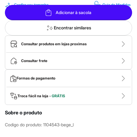
Calças
Confira seu tamanho
Guia de Medidas
Casacos e Jaquetas
Jeans
Adicionar à sacola
Macacões
Saias
Encontrar similares
Shorts e Bermudas
Vestidos
Acessórios
Consultar produtos em lojas proximas
Bolsas
Bonés e Chapéus
Bijoux
Cintos
Consultar frete
Óculos
Relógios
Calçados
Formas de pagamento
Botas
Chinelos
Rasteirinhas
Troca fácil na loja -
GRÁTIS
Sandálias
Sapatilhas
Tênis
Sobre o produto
Marcas
City
Codigo do produto
:
1104543-bege_l
Clock House
Mindset