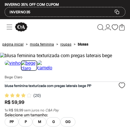
INVERNO 35% OFF COM CUPOM
INVERNO35
Ofertas
Compre por Departamento
Feminino
Masculino
página inicial
moda feminina
roupas
blusas
>
>
>
Infantil
Calçados
Mindse7
Plus Size
Até 20% off
Até 40% off
Bege Claro
Até 60% off
A partir de 60% off
blusa feminina texturizada com pregas laterais bege PP
Feminino
Em alta
(
20
)
Inverno
R$ 59,99
Alfaiataria
Novidades
1
x
R$ 59,99
sem juros no
C&A Pay
Roupas
Selecione um
tamanho
:
Blusas e Camisetas
PP
P
M
G
GG
Básicos