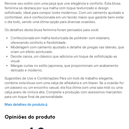
Sawary
Renove seu estilo com uma peça que une elegância e conforto. Esta blusa
Yessica
feminina se destaca por sua malha com toque texturizado e design
Moda esportiva
sofisticado, ideal para compor looks modernos. Com um caimento ajustado e
Acessórios
confortável, ela é confeccionada em um tecido macio que garante bem-estar
Blusas
o dia todo, sendo uma ótima opção para diversas ocasiões.
Calçados
Os detalhes desta blusa feminina foram pensados para você:
Leggings
Shorts e Bermudas
Confeccionada em malha texturizada de poliéster com elastano,
Tops
oferecendo conforto e flexibilidade.
Modelagem com caimento ajustado e detalhe de pregas nas laterais, que
Moda íntima
criam um efeito acinturado.
Calcinhas
Decote canoa, um clássico que adiciona um toque de sofisticação ao
Cintas e Modeladores
visual.
Meias
Mangas curtas no estilo japonesa, que proporcionam um acabamento
Pijamas
delicado e moderno.
Sutiãs e Tops
Sugestões de Uso e Combinações Para um look de trabalho elegante,
Moda praia
combine esta blusa com uma calça de alfaiataria e um blazer. Se a ocasião for
Biquínis
um passeio ou um encontro casual, ela fica ótima com uma saia midi ou uma
Maiôs
calça jeans de cintura alta. Complete a produção com acessórios marcantes
Saídas de praia
para um toque final de personalidade.
Personagens
↓
Plus size
Mais detalhes do produto
A gente se encontra na C&A! ❤
Blusas e Camisetas
Informacoes gerais:
Calças
Opiniões do produto
Casacos e Jaquetas
Material
:
96% poliéster, 4% elastano
Cor
:
Bege
Jeans