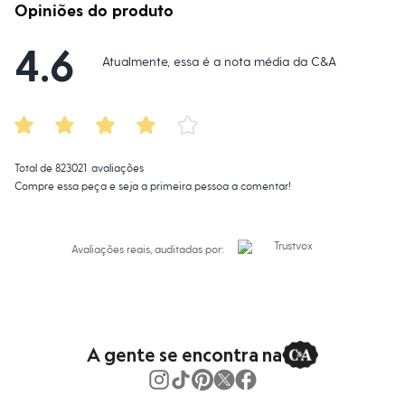
Calças
Opiniões do produto
Casacos e Jaquetas
Jeans
4.6
Macacões
Atualmente, essa é a nota média da C&A
Saias
Shorts e Bermudas
Vestidos
Acessórios
Bolsas
Bonés e Chapéus
Bijoux
Total de
823021
avaliações
Cintos
Compre essa peça e seja a primeira pessoa a comentar!
Óculos
Relógios
Calçados
Botas
Avaliações reais, auditadas por:
Chinelos
Rasteirinhas
Sandálias
Sapatilhas
Tênis
Marcas
A gente se encontra na
City
Clock House
Mindset