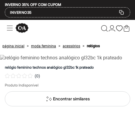
INVERNO 35% OFF COM CUPOM
INVERNO35
Ofertas
Compre por Departamento
Feminino
Masculino
página inicial
moda feminina
acessórios
relógios
>
>
>
Infantil
Calçados
Mindse7
Plus Size
relógio feminino technos analógico gl32bc 1k prateado
Até 20% off
(
0
)
Até 40% off
Até 60% off
Produto Indisponível
A partir de 60% off
Feminino
Em alta
Encontrar similares
Inverno
Alfaiataria
Novidades
Roupas
Blusas e Camisetas
Básicos