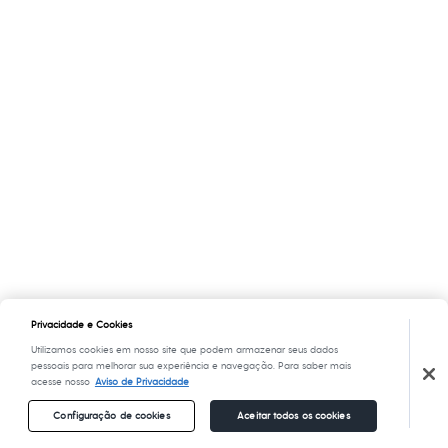
Privacidade e Cookies
Utilizamos cookies em nosso site que podem armazenar seus dados
pessoais para melhorar sua experiência e navegação. Para saber mais
acesse nosso
Aviso de Privacidade
Configuração de cookies
Aceitar todos os cookies