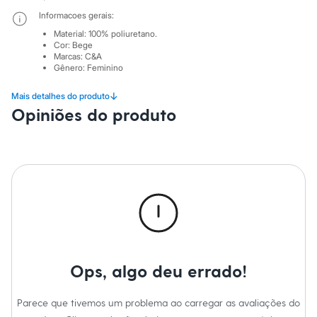
Sawary
Yessica
Informacoes gerais:
Moda esportiva
Material
:
100% poliuretano.
Acessórios
Cor
:
Bege
Blusas
Marcas
:
C&A
Calçados
Gênero
:
Feminino
Leggings
Shorts e Bermudas
↓
Mais detalhes do produto
Tops
Opiniões do produto
Moda íntima
Calcinhas
Cintas e Modeladores
Meias
Pijamas
Sutiãs e Tops
Moda praia
Biquínis
Maiôs
Saídas de praia
Personagens
Plus size
Ops, algo deu errado!
Blusas e Camisetas
Calças
Casacos e Jaquetas
Parece que tivemos um problema ao carregar as avaliações do
Jeans