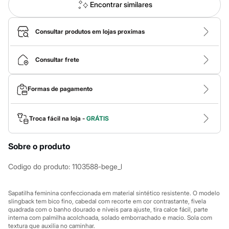
Calças
Encontrar similares
Casacos e Jaquetas
Jeans
Macacões
Consultar produtos em lojas proximas
Saias
Shorts e Bermudas
Vestidos
Consultar frete
Acessórios
Bolsas
Bonés e Chapéus
Formas de pagamento
Bijoux
Cintos
Óculos
Troca fácil na loja -
GRÁTIS
Relógios
Calçados
Botas
Sobre o produto
Chinelos
Rasteirinhas
Sandálias
Codigo do produto
:
1103588-bege_l
Sapatilhas
Tênis
Sapatilha feminina confeccionada em material sintético resistente. O modelo
Marcas
slingback tem bico fino, cabedal com recorte em cor contrastante, fivela
City
quadrada com o banho dourado e níveis para ajuste, tira calce fácil, parte
Clock House
interna com palmilha acolchoada, solado emborrachado e macio. Sola com
Mindset
textura que auxilia no caminhar.