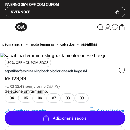
INVERNO 35% OFF COM CUPOM
INVERNO35
Ofertas
Compre por Departamento
Feminino
Masculino
página inicial
moda feminina
calçados
sapatilhas
>
>
>
Infantil
Calçados
Mindse7
Plus Size
30% OFF - CUPOM 8DO8
Até 20% off
sapatilha feminina slingback bicolor oneself bege 34
Até 40% off
R$ 129,99
Até 60% off
A partir de 60% off
4
x
R$ 32,49
sem juros no
C&A Pay
Feminino
Selecione um
tamanho
:
Em alta
34
35
36
37
38
39
Inverno
Alfaiataria
Novidades
Confira seu tamanho
Guia de Medidas
Roupas
Adicionar à sacola
Blusas e Camisetas
Básicos