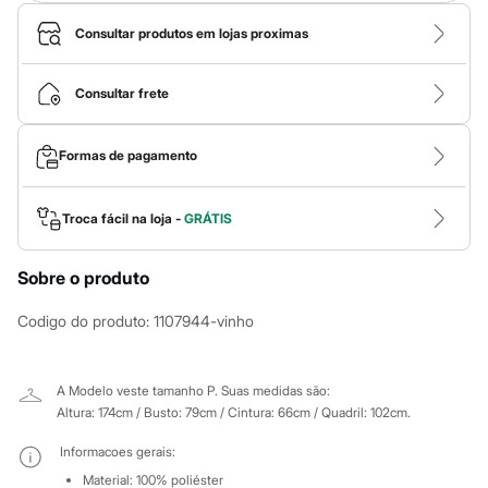
Novidades
Roupas
Consultar produtos em lojas proximas
Blusas e Camisetas
Básicos
Calças
Consultar frete
Casacos e Jaquetas
Jeans
Macacões
Formas de pagamento
Saias
Shorts e Bermudas
Vestidos
Acessórios
Troca fácil na loja -
GRÁTIS
Bolsas
Bonés e Chapéus
Bijoux
Sobre o produto
Cintos
Óculos
Codigo do produto
:
1107944-vinho
Relógios
Calçados
Botas
A Modelo veste tamanho P.
Suas medidas são:
Chinelos
Rasteirinhas
Altura: 174cm / Busto: 79cm / Cintura: 66cm / Quadril: 102cm.
Sandálias
Sapatilhas
Informacoes gerais:
Tênis
Material
:
100% poliéster