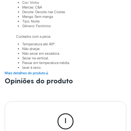
Marcas
Cor
:
Vinho
City
Marcas
:
C&A
Clock House
Decote
:
Decote nas Costas
Mindset
Manga
:
Sem manga
Tipo
:
Noite
Sawary
Gênero
:
Feminino
Yessica
Moda esportiva
Cuidados com a peca:
Acessórios
Blusas
Temperatura até 40º.
Calçados
Não alvejar.
Leggings
Não secar em secadora.
Secar na vertical.
Shorts e Bermudas
Passar em temperatura média.
Tops
lavar à seco.
Moda íntima
↓
Mais detalhes do produto
Calcinhas
Opiniões do produto
Cintas e Modeladores
Meias
Pijamas
Sutiãs e Tops
Moda praia
Biquínis
Maiôs
Saídas de praia
Personagens
Plus size