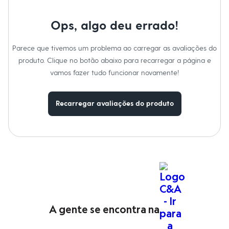
Blusas e Camisetas
Calças
Casacos e Jaquetas
Ops, algo deu errado!
Jeans
Moda esportiva
Parece que tivemos um problema ao carregar as avaliações do
Shorts e Saias
Vestidos
produto. Clique no botão abaixo para recarregar a página e
Masculino
vamos fazer tudo funcionar novamente!
Em alta
Dia dos Pais
Inverno
Recarregar avaliações do produto
Novidades
Roupas
Bermudas
Camisas
Calças
Camisetas e Regatas
Casacos e Jaquetas
Jeans
Polos
Acessórios
Bolsas e Mochilas
Chapéus e Bonés
A gente se encontra na
Cintos
Carteiras