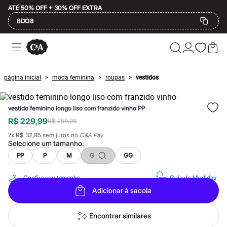
ATÉ 50% OFF + 30% OFF EXTRA
8DO8
Ofertas
Compre por Departamento
Feminino
Masculino
página inicial
moda feminina
roupas
vestidos
>
>
>
Infantil
Calçados
Mindse7
vestido feminino longo liso com franzido vinho PP
Plus Size
2 calçados por R$189
R$ 229,99
R$ 259,99
2 peças por R$199
7
x
R$ 32,85
sem juros no
C&A Pay
3 lingeries por R$99
Selecione um
tamanho
:
3 itens de beleza por R$129
Até 20% off
PP
P
M
G
GG
Até 40% off
Até 60% off
Confira seu tamanho
Guia de Medidas
A partir de 60% off
Adicionar à sacola
Feminino
Em alta
Inverno
Encontrar similares
Alfaiataria