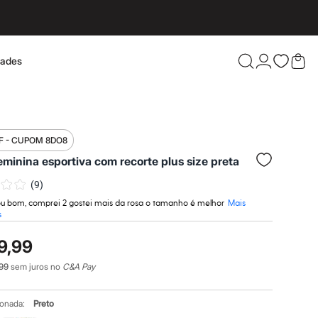
dades
Confira 
F - CUPOM 8DO8
eminina esportiva com recorte plus size preta
(
9
)
cou bom, comprei 2 gostei mais da rosa o tamanho é melhor
Mais
s
9,99
99
sem juros no
C&A Pay
ionada:
Preto