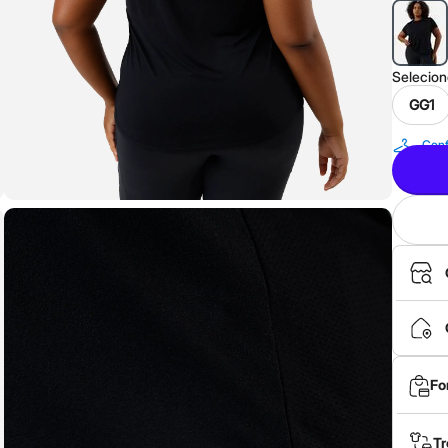
Selecio
GG1
Conf
Fo
Tr