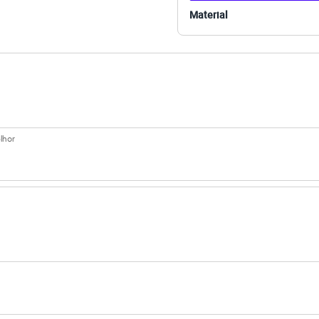
 C&A! ❤
Material
s:
poliamida
 Curta
ivo
e Redondo
lhor
ino
eca:
al.
secadora.
al.
peratura mínima.