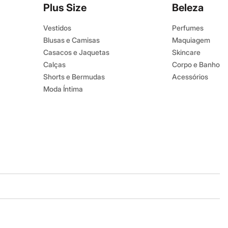
Plus Size
Beleza
Vestidos
Perfumes
Blusas e Camisas
Maquiagem
Casacos e Jaquetas
Skincare
Calças
Corpo e Banho
Shorts e Bermudas
Acessórios
Moda Íntima
Baixe o app
Google store
Apple store