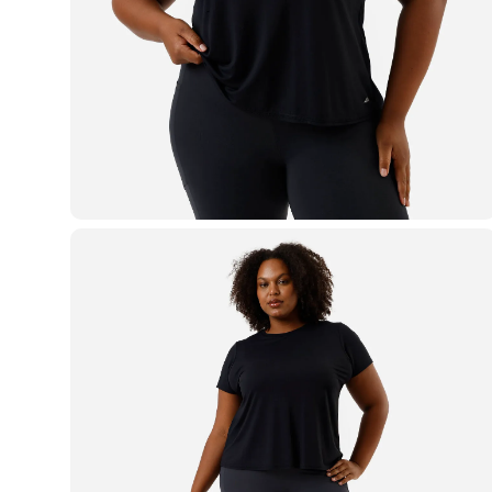
Blusas e Camisetas
Básicos
Calças
Casacos e Jaquetas
Jeans
Macacões
Saias
Shorts e Bermudas
Vestidos
Acessórios
Bolsas
Bonés e Chapéus
Bijoux
Cintos
Óculos
Relógios
Calçados
Botas
Chinelos
Rasteirinhas
Sandálias
Sapatilhas
Tênis
Marcas
City