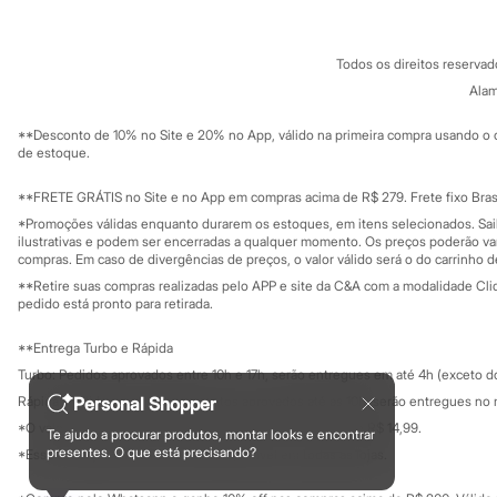
Minecraft
Termos e condições
C&A&VC
Naruto
Conheça o pr
Política de privacidade
Patrulha Canina
Todos os direitos reserva
Trabalhe conosco
C&A Pay
Sonic
Sobre o C&A P
Alam
Stitch
Sustentabilidade
Beleza
Solicite seu ca
Mapa do site
**Desconto de 10% no Site e 20% no App, válido na primeira compra usando o 
Kits
Governança
Investidores
de estoque.
Perfumes árabes
Ouvidoria / Rel
Novidades
Sala de imprensa
Cabelos
Educação fina
**FRETE GRÁTIS no Site e no App em compras acima de R$ 279. Frete fixo Brasi
Privacidade
Condicionador
Sustentabilida
*Promoções válidas enquanto durarem os estoques, em itens selecionados. Sa
Configuração de cookies
Escovas e Pentes
ilustrativas e podem ser encerradas a qualquer momento. Os preços poderão var
Finalizadores
Minha privacidade
compras. Em caso de divergências de preços, o valor válido será o do carrinho 
Shampoo
**Retire suas compras realizadas pelo APP e site da C&A com a modalidade Clique
Tratamento
pedido está pronto para retirada.
Cuidados com o corpo
Hidratante
**Entrega Turbo e Rápida
Protetor solar
Turbo: Pedidos aprovados entre 10h e 17h, serão entregues em até 4h (exceto d
Tratamento
Cuidados com o rosto
Rápida: Pedidos com os pagamentos aprovados até as 10h, serão entregues no 
Personal Shopper
Esfoliante
*O valor do frete para o turbo é R$ 24,99 e para a rápida é R$ 14,99.
Te ajudo a procurar produtos, montar looks e encontrar
Hidratante
Formas de pagamento
presentes. O que está precisando?
*Essa condição ainda não estará disponível em todas as lojas.
Protetor solar
Tônicos