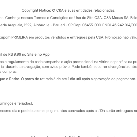
Trocas e devoluções
ograma
Copyright Notice: © C&A e suas entidades relacionadas.
Formas de pagamento
dos. Conheça nossos Termos e Condições de Uso do Site C&A. C&A Modas SA. Fale
Todas as vantagens
ay
eda Araguaia, 1222, Alphaville - Barueri - SP Cep: 06455-000 CNPJ 45.242.914/00
Minha C&A
rtão
Cupons de desconto
cupom PRIMEIRA em produtos vendidos e entregues pela C&A. Promoção não válida p
Cartão presente
atórios
Sobre o cartão presente
nceira
l de R$ 9,99 no Site e no App.
de
iba o regulamento de cada campanha e ação promocional na vitrine específica da
iar durante a navegação, sem aviso prévio. Pode também ocorrer divergência entre
de compras.
 e Retire. O prazo de retirada é de até 1 dia útil após a aprovação do pagamento. 
omingos e feriados).
mesmo dia e pedidos com o pagamentos aprovados após as 10h serão entregues no 
Segurança e qualidade