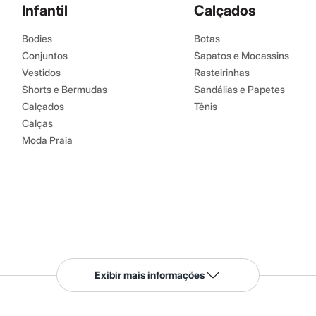
Infantil
Calçados
Bodies
Botas
Conjuntos
Sapatos e Mocassins
Vestidos
Rasteirinhas
Shorts e Bermudas
Sandálias e Papetes
Calçados
Tênis
Calças
Moda Praia
Serviços
Exibir mais informações
Tipos de serviços
o C&A
Clique e retire