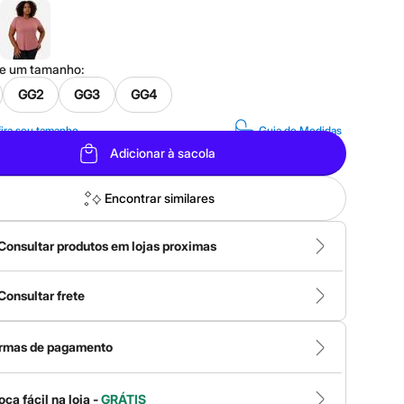
ne um
tamanho
:
GG2
GG3
GG4
ira seu tamanho
Guia de Medidas
Adicionar à sacola
Encontrar similares
Consultar produtos em lojas proximas
Consultar frete
rmas de pagamento
oca fácil na loja -
GRÁTIS