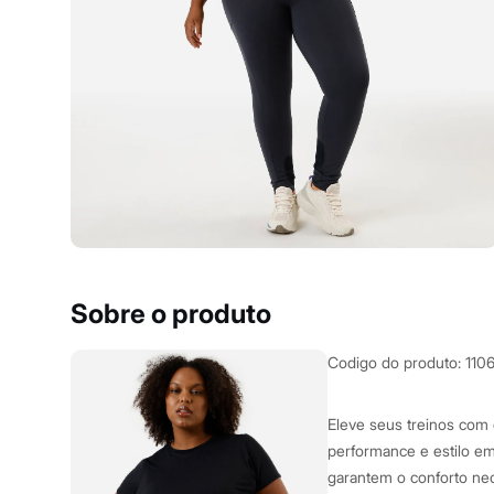
Clock House
Mindset
Sawary
Yessica
Moda esportiva
Acessórios
Blusas
Calçados
Leggings
Shorts e Bermudas
Tops
Moda íntima
Calcinhas
Cintas e Modeladores
Meias
Pijamas
Sobre o produto
Sutiãs e Tops
Moda praia
Biquínis
Codigo do produto
:
110
Maiôs
Saídas de praia
Personagens
Eleve seus treinos com 
Plus size
performance e estilo em
Blusas e Camisetas
garantem o conforto nec
Calças