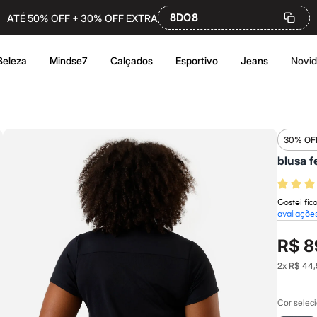
8DO8
ATÉ 50% OFF + 30% OFF EXTRA
Beleza
Mindse7
Calçados
Esportivo
Jeans
Novi
30% OF
blusa f
Gostei fi
avaliaçõe
R$ 8
2
x
R$ 44,
Cor selec