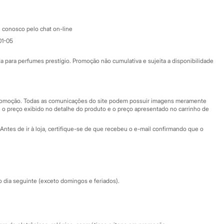
Atendimento
 conosco pelo chat on-line
01-05
Ajuda
Fale conosco
ara perfumes prestígio. Promoção não cumulativa e sujeita a disponibilidade
Nossas lojas
Nossas lojas plus size
Central de ética
 promoção. Todas as comunicações do site podem possuir imagens meramente
 o preço exibido no detalhe do produto e o preço apresentado no carrinho de
Eventos
Antes de ir à loja, certifique-se de que recebeu o e-mail confirmando que o
Especial Dia dos Pais
dia seguinte (exceto domingos e feriados).