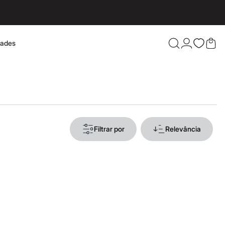
dades
Confira 
Filtrar por
Relevância