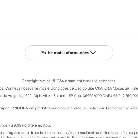
Serviços
Exibir mais informações
Tipos de serviços
o C&A
Clique e retire
Trocas e devoluções
ograma
Copyright Notice: © C&A e suas entidades relacionadas.
Formas de pagamento
dos. Conheça nossos Termos e Condições de Uso do Site C&A. C&A Modas SA. Fale
Todas as vantagens
ay
eda Araguaia, 1222, Alphaville - Barueri - SP Cep: 06455-000 CNPJ 45.242.914/00
Minha C&A
rtão
Cupons de desconto
cupom PRIMEIRA em produtos vendidos e entregues pela C&A. Promoção não válida p
Cartão presente
atórios
Sobre o cartão presente
nceira
l de R$ 9,99 no Site e no App.
de
iba o regulamento de cada campanha e ação promocional na vitrine específica da
iar durante a navegação, sem aviso prévio. Pode também ocorrer divergência entre