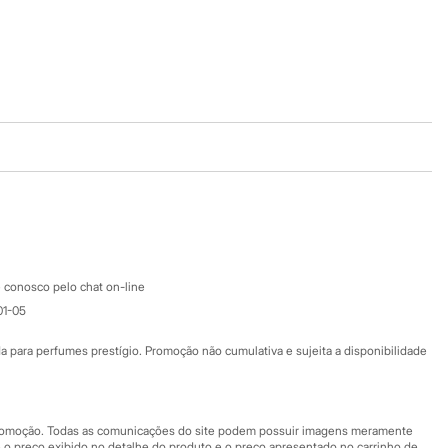
Baixe o app
Google store
Apple store
Atendimento
 conosco pelo chat on-line
01-05
Ajuda
Fale conosco
ara perfumes prestígio. Promoção não cumulativa e sujeita a disponibilidade
Nossas lojas
Nossas lojas plus size
Central de ética
 promoção. Todas as comunicações do site podem possuir imagens meramente
 o preço exibido no detalhe do produto e o preço apresentado no carrinho de