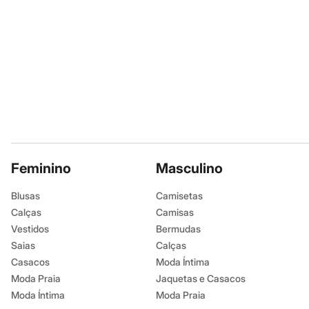
Shorts e Saias
Vestidos
Masculino
Em alta
Dia dos Pais
Inverno
Novidades
Roupas
Bermudas
Camisas
Calças
Camisetas e Regatas
Casacos e Jaquetas
Feminino
Jeans
Masculino
Polos
Acessórios
Blusas
Camisetas
Bolsas e Mochilas
Calças
Camisas
Chapéus e Bonés
Cintos
Vestidos
Bermudas
Carteiras
Saias
Calças
Óculos
Casacos
Moda Íntima
Relógios
Calçados
Moda Praia
Jaquetas e Casacos
Botas
Moda Íntima
Moda Praia
Chinelos