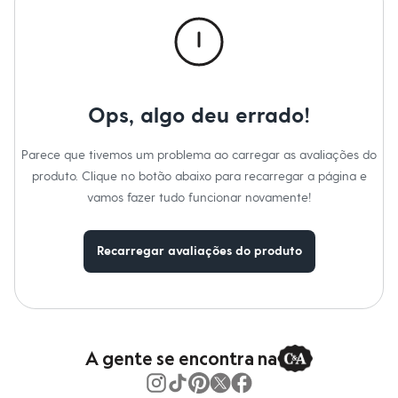
Calças
Casacos e Jaquetas
Jeans
Macacões
Saias
Shorts e Bermudas
Vestidos
Ops, algo deu errado!
Acessórios
Bolsas
Bonés e Chapéus
Parece que tivemos um problema ao carregar as avaliações do
Bijoux
produto. Clique no botão abaixo para recarregar a página e
Cintos
Óculos
vamos fazer tudo funcionar novamente!
Relógios
Calçados
Botas
Recarregar avaliações do produto
Chinelos
Rasteirinhas
Sandálias
Sapatilhas
Tênis
Marcas
City
A gente se encontra na
Clock House
Mindset