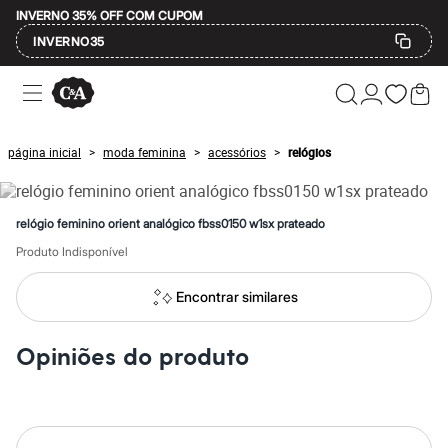
INVERNO 35% OFF COM CUPOM
INVERNO35
Ofertas
Compre por Departamento
Feminino
Masculino
página inicial
moda feminina
acessórios
relógios
>
>
>
Infantil
Calçados
Mindse7
Plus Size
relógio feminino orient analógico fbss0150 w1sx prateado
Até 20% off
Até 40% off
Produto Indisponível
Até 60% off
A partir de 60% off
Encontrar similares
Feminino
Em alta
Inverno
Opiniões do produto
Alfaiataria
Novidades
Roupas
Blusas e Camisetas
Básicos