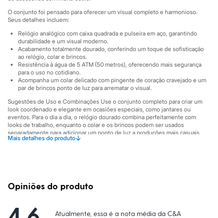
Marcas
City
O conjunto foi pensado para oferecer um visual completo e harmonioso.
Clock House
Seus detalhes incluem:
Mindset
Relógio analógico com caixa quadrada e pulseira em aço, garantindo
Sawary
durabilidade e um visual moderno.
Yessica
Acabamento totalmente dourado, conferindo um toque de sofisticação
Moda esportiva
ao relógio, colar e brincos.
Acessórios
Resistência à água de 5 ATM (50 metros), oferecendo mais segurança
Blusas
para o uso no cotidiano.
Calçados
Acompanha um colar delicado com pingente de coração cravejado e um
par de brincos ponto de luz para arrematar o visual.
Leggings
Shorts e Bermudas
Sugestões de Uso e Combinações Use o conjunto completo para criar um
Tops
look coordenado e elegante em ocasiões especiais, como jantares ou
Moda íntima
eventos. Para o dia a dia, o relógio dourado combina perfeitamente com
Calcinhas
looks de trabalho, enquanto o colar e os brincos podem ser usados
Cintas e Modeladores
separadamente para adicionar um ponto de luz a produções mais casuais,
↓
Mais detalhes do produto
como com jeans e camiseta.
Meias
Pijamas
A gente se encontra na C&A! ❤
Sutiãs e Tops
Moda praia
Informacoes gerais:
Biquínis
Material
:
Aço
Opiniões do produto
Maiôs
Cor
:
Dourado
Saídas de praia
Marcas
:
C&A
Personagens
Gênero
:
Feminino
4.6
Plus size
Atualmente, essa é a nota média da C&A