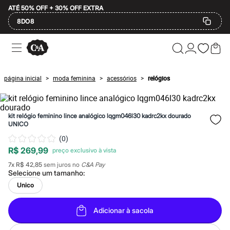
ATÉ 50% OFF + 30% OFF EXTRA
8DO8
Ofertas
Compre por Departamento
Feminino
Masculino
página inicial
moda feminina
acessórios
relógios
>
>
>
Infantil
Calçados
Mindse7
Plus Size
kit relógio feminino lince analógico lqgm046l30 kadrc2kx dourado
2 calçados por R$189
UNICO
2 peças por R$199
(
0
)
3 lingeries por R$99
3 itens de beleza por R$129
R$ 269,99
Até 20% off
7
x
R$ 42,85
sem juros no
C&A Pay
Até 40% off
Selecione um
tamanho
:
Até 60% off
A partir de 60% off
Unico
Feminino
Em alta
Adicionar à sacola
Inverno
Alfaiataria