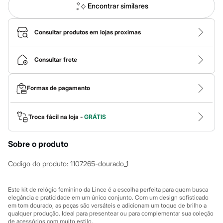
Novidades
Encontrar similares
Roupas
Blusas e Camisetas
Básicos
Consultar produtos em lojas proximas
Calças
Casacos e Jaquetas
Jeans
Consultar frete
Macacões
Saias
Shorts e Bermudas
Formas de pagamento
Vestidos
Acessórios
Bolsas
Bonés e Chapéus
Troca fácil na loja -
GRÁTIS
Bijoux
Cintos
Sobre o produto
Óculos
Relógios
Calçados
Codigo do produto
:
1107265-dourado_1
Botas
Chinelos
Rasteirinhas
Este kit de relógio feminino da Lince é a escolha perfeita para quem busca
Sandálias
elegância e praticidade em um único conjunto. Com um design sofisticado
em tom dourado, as peças são versáteis e adicionam um toque de brilho a
Sapatilhas
qualquer produção. Ideal para presentear ou para complementar sua coleção
Tênis
de acessórios com muito estilo.