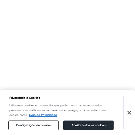
Privacidade e Cookies
Utilizamos cookies em nosso site que podem armazenar seus dados
pessoais para melhorar sua experiência e navegação. Para saber mais
acesse nosso
Aviso de Privacidade
Configuração de cookies
Aceitar todos os cookies