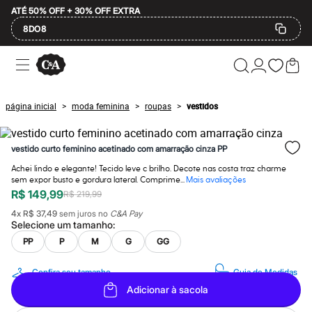
ATÉ 50% OFF + 30% OFF EXTRA
8DO8
Ofertas
Compre por Departamento
Feminino
Masculino
página inicial
moda feminina
roupas
vestidos
>
>
>
Infantil
Calçados
Mindse7
vestido curto feminino acetinado com amarração cinza PP
Plus Size
Até 20% off
Achei lindo e elegante! Tecido leve c brilho. Decote nas costa traz charme
Até 40% off
sem expor busto e gordura lateral. Comprime...
Mais avaliações
Até 60% off
R$ 149,99
R$ 219,99
A partir de 60% off
Feminino
4
x
R$ 37,49
sem juros no
C&A Pay
Selecione um
tamanho
:
Em alta
Inverno
PP
P
M
G
GG
Alfaiataria
Novidades
Confira seu tamanho
Guia de Medidas
Roupas
Blusas e Camisetas
Adicionar à sacola
Básicos