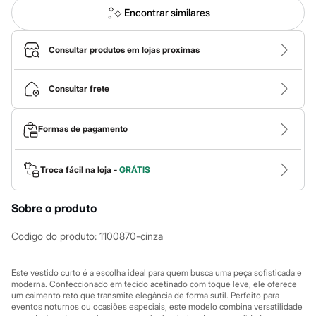
Calças
Encontrar similares
Casacos e Jaquetas
Jeans
Macacões
Consultar produtos em lojas proximas
Saias
Shorts e Bermudas
Vestidos
Consultar frete
Acessórios
Bolsas
Bonés e Chapéus
Bijoux
Formas de pagamento
Cintos
Óculos
Relógios
Troca fácil na loja -
GRÁTIS
Calçados
Botas
Chinelos
Sobre o produto
Rasteirinhas
Sandálias
Codigo do produto
:
1100870-cinza
Sapatilhas
Tênis
Marcas
Este vestido curto é a escolha ideal para quem busca uma peça sofisticada e
City
moderna. Confeccionado em tecido acetinado com toque leve, ele oferece
Clock House
um caimento reto que transmite elegância de forma sutil. Perfeito para
Mindset
eventos noturnos ou ocasiões especiais, este modelo combina versatilidade