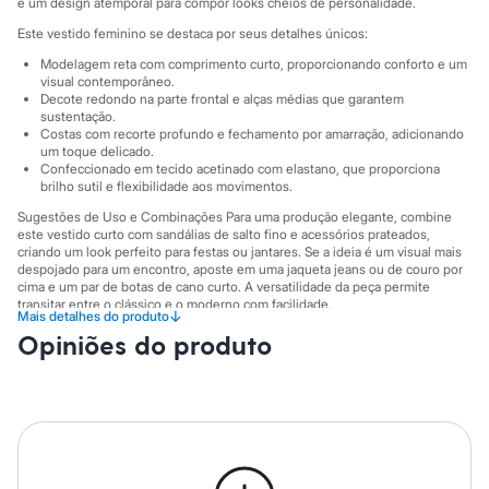
Sawary
e um design atemporal para compor looks cheios de personalidade.
Yessica
Este vestido feminino se destaca por seus detalhes únicos:
Moda esportiva
Acessórios
Modelagem reta com comprimento curto, proporcionando conforto e um
Blusas
visual contemporâneo.
Decote redondo na parte frontal e alças médias que garantem
Calçados
sustentação.
Leggings
Costas com recorte profundo e fechamento por amarração, adicionando
Shorts e Bermudas
um toque delicado.
Tops
Confeccionado em tecido acetinado com elastano, que proporciona
Moda íntima
brilho sutil e flexibilidade aos movimentos.
Calcinhas
Sugestões de Uso e Combinações Para uma produção elegante, combine
Cintas e Modeladores
este vestido curto com sandálias de salto fino e acessórios prateados,
Meias
criando um look perfeito para festas ou jantares. Se a ideia é um visual mais
Pijamas
despojado para um encontro, aposte em uma jaqueta jeans ou de couro por
Sutiãs e Tops
cima e um par de botas de cano curto. A versatilidade da peça permite
Moda praia
transitar entre o clássico e o moderno com facilidade.
↓
Mais detalhes do produto
Biquínis
A gente se encontra na C&A! ❤
Maiôs
Opiniões do produto
Saídas de praia
Personagens
A Modelo veste tamanho P.
Suas medidas são:
Plus size
Altura: 178cm / Busto: 80cm / Cintura: 66cm / Quadril: 90cm.
Blusas e Camisetas
Calças
Informacoes gerais:
Casacos e Jaquetas
Material
:
95% poliéster, 5% elastano
Jeans
Cor
:
Cinza