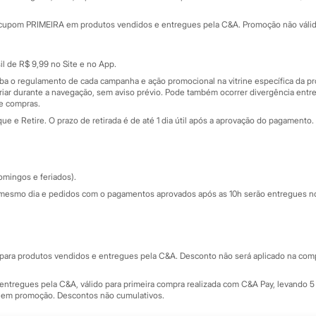
Minha C&A
rtão
Cupons de desconto
cupom PRIMEIRA em produtos vendidos e entregues pela C&A. Promoção não válida p
Cartão presente
atórios
Sobre o cartão presente
nceira
l de R$ 9,99 no Site e no App.
de
iba o regulamento de cada campanha e ação promocional na vitrine específica da
iar durante a navegação, sem aviso prévio. Pode também ocorrer divergência entre
de compras.
 e Retire. O prazo de retirada é de até 1 dia útil após a aprovação do pagamento. 
omingos e feriados).
mesmo dia e pedidos com o pagamentos aprovados após as 10h serão entregues no 
Segurança e qualidade
ara produtos vendidos e entregues pela C&A. Desconto não será aplicado na compr
ntregues pela C&A, válido para primeira compra realizada com C&A Pay, levando 5 
s em promoção. Descontos não cumulativos.