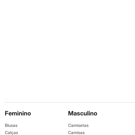
Calçados
A gente se encontra na
Botas
Chinelos
Sapatos
Informacoes gerai
Sandálias e Papetes
Material
:
95% p
Tênis
Moda esportiva
Tipo de produ
Acessórios
Cor
:
Colorido
Bermudas
Marcas
:
C&A
Camisetas
Calças
Gênero
:
Meni
Calçados
Regatas
Moda íntima
Cuidados com a p
Cuecas
Meias
Lavar à tempe
Pijamas
Não alvejar.
Moda praia
Não secar em 
Personagens
Plus size
Secar na vertic
Blusas e Camisetas
Feminino
Masculino
Não passar.
Calças
Não lavar a se
Camisas
Blusas
Camisetas
Casacos e Jaquetas
Não limpar a 
Calças
Camisas
Jeans