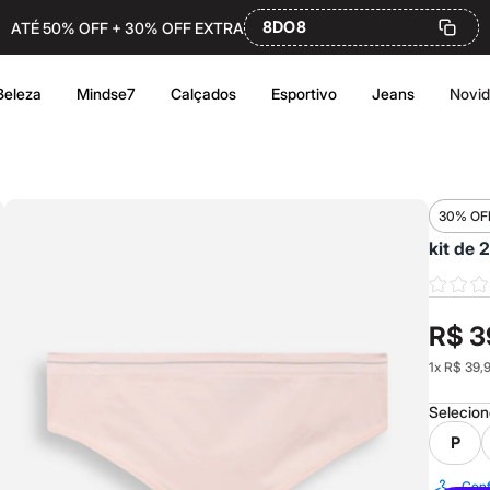
8DO8
ATÉ 50% OFF + 30% OFF EXTRA
Beleza
Mindse7
Calçados
Esportivo
Jeans
Novi
30% OF
kit de 
R$ 3
1
x
R$ 39,
Selecio
P
Conf