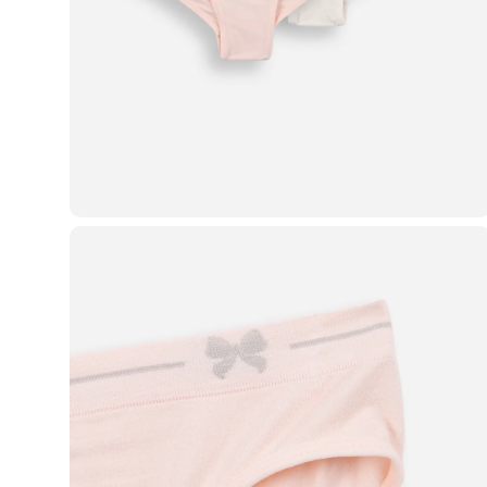
Blusas e Camisetas
Básicos
Calças
Casacos e Jaquetas
Jeans
Macacões
Saias
Shorts e Bermudas
Vestidos
Acessórios
Bolsas
Bonés e Chapéus
Bijoux
Cintos
Óculos
Relógios
Calçados
Botas
Chinelos
Rasteirinhas
Sandálias
Sapatilhas
Tênis
Marcas
City