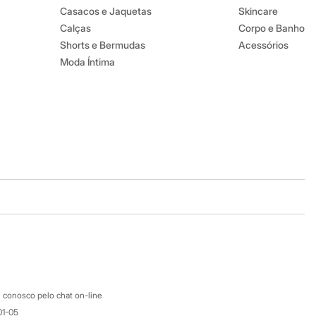
Casacos e Jaquetas
Skincare
Calças
Corpo e Banho
Shorts e Bermudas
Acessórios
Moda Íntima
Baixe o app
Google store
Apple store
Atendimento
 conosco pelo chat on-line
01-05