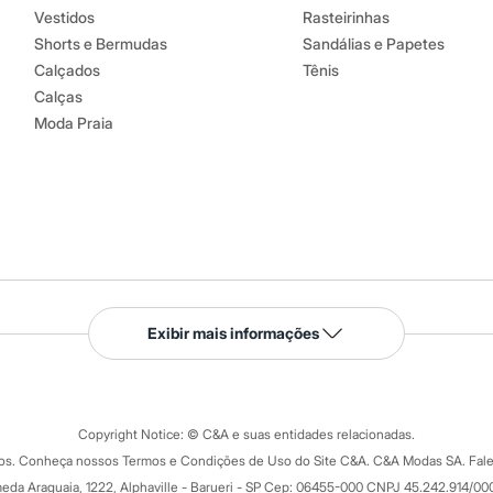
Vestidos
Rasteirinhas
Shorts e Bermudas
Sandálias e Papetes
Calçados
Tênis
Calças
Moda Praia
Serviços
Exibir mais informações
Tipos de serviços
o C&A
Clique e retire
Trocas e devoluções
ograma
Copyright Notice: © C&A e suas entidades relacionadas.
Formas de pagamento
dos. Conheça nossos Termos e Condições de Uso do Site C&A. C&A Modas SA. Fale
Todas as vantagens
ay
eda Araguaia, 1222, Alphaville - Barueri - SP Cep: 06455-000 CNPJ 45.242.914/00