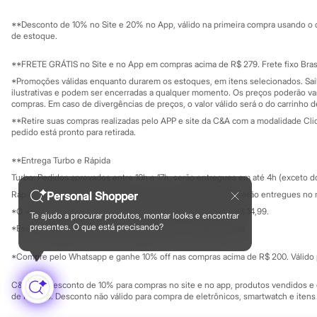
Sustentabilidade
Chinelos
Solicite seu ca
Mapa do site
Pantufas
**Desconto de 10% no Site e 20% no App, válido na primeira compra usando o 
Governança
Rasteirinhas
Investidores
de estoque.
Sandálias
Ouvidoria / Rel
Sala de imprensa
Tênis
Educação fina
**FRETE GRÁTIS no Site e no App em compras acima de R$ 279. Frete fixo Brasi
Diversão
Privacidade
Sustentabilida
*Promoções válidas enquanto durarem os estoques, em itens selecionados. Sa
Marcas
Configuração de cookies
ilustrativas e podem ser encerradas a qualquer momento. Os preços poderão var
Baby Club
Minha privacidade
compras. Em caso de divergências de preços, o valor válido será o do carrinho 
Fifteen
**Retire suas compras realizadas pelo APP e site da C&A com a modalidade Clique
Miss Fifteen
pedido está pronto para retirada.
Palomino
Moda íntima
**Entrega Turbo e Rápida
Calcinhas
Cuecas
Turbo: Pedidos aprovados entre 10h e 17h, serão entregues em até 4h (exceto d
Meias
Personal Shopper
Rápida: Pedidos com os pagamentos aprovados até as 10h, serão entregues no 
Pijamas
*O valor do frete para o turbo é R$ 24,99 e para a rápida é R$ 14,99.
Moda praia
Te ajudo a procurar produtos, montar looks e encontrar
Formas de pagamento
Biquínis e Maiôs
presentes. O que está precisando?
*Essa condição ainda não estará disponível em todas as lojas.
Blusas de proteção
Sungas
*Compre pelo Whatsapp e ganhe 10% off nas compras acima de R$ 200. Válido p
Personagens
Bluey
C&A Pay: desconto de 10% para compras no site e no app, produtos vendidos e e
Disney
de R$ 400. Desconto não válido para compra de eletrônicos, smartwatch e iten
Hello Kitty
Homem Aranha