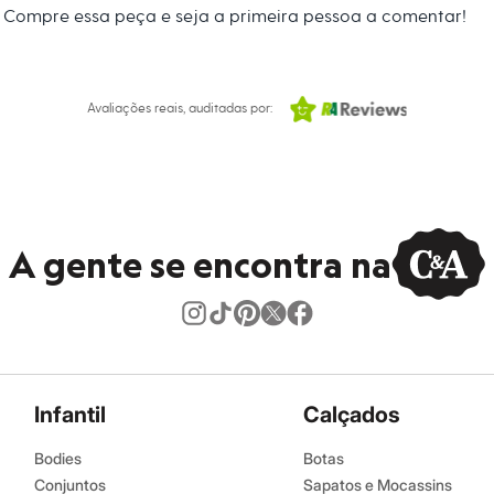
Compre essa peça e seja a primeira pessoa a comentar!
 C&A! ❤
s:
oliamida, 5% elastano
Avaliações reais, auditadas por:
to
:
Kit
na
A gente se encontra na
eca:
ratura máxima de 40ºC.
secadora.
al.
Infantil
Calçados
co.
Bodies
Botas
úmido.
Conjuntos
Sapatos e Mocassins