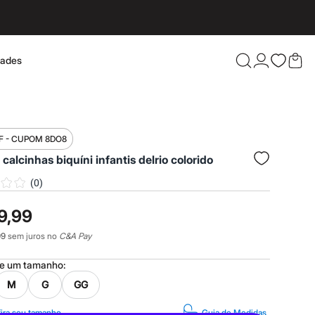
dades
Confira 
F - CUPOM 8DO8
2 calcinhas biquíni infantis delrio colorido
(
0
)
9,99
99
sem juros no
C&A Pay
ne um
tamanho
:
M
G
GG
ira seu tamanho
Guia de Medidas