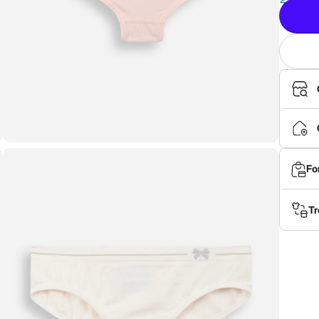
Fo
Tr