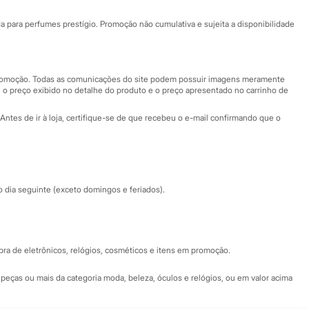
Ajuda
Fale conosco
ara perfumes prestígio. Promoção não cumulativa e sujeita a disponibilidade
Nossas lojas
Nossas lojas plus size
Central de ética
 promoção. Todas as comunicações do site podem possuir imagens meramente
 o preço exibido no detalhe do produto e o preço apresentado no carrinho de
Eventos
Antes de ir à loja, certifique-se de que recebeu o e-mail confirmando que o
Especial Dia dos Pais
dia seguinte (exceto domingos e feriados).
a de eletrônicos, relógios, cosméticos e itens em promoção.
peças ou mais da categoria moda, beleza, óculos e relógios, ou em valor acima