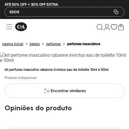
ATÉ 50% OFF + 30% OFF EXTRA
8DO8
Ofertas
Compre por Departamento
Feminino
Masculino
página inicial
beleza
perfumes
perfumes masculinos
>
>
>
Infantil
Calçados
Plus Size
2 calçados por R$189
2 peças por R$199
kit perfume masculino rabanne invictus eau de toilette 10ml e 50ml
3 lingeries por R$99
3 itens de beleza por R$129
Produto Indisponível
Até 20% off
Até 40% off
Encontrar similares
Até 60% off
A partir de 60% off
Feminino
Opiniões do produto
Em alta
Inverno
Alfaiataria
Novidades