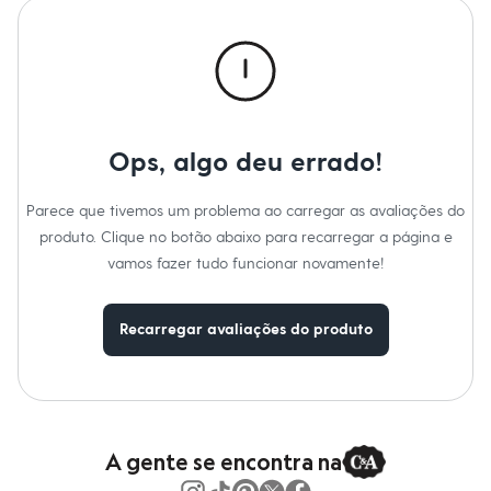
Roupas
Blusas e Camisetas
Básicos
Calças
Casacos e Jaquetas
Jeans
Macacões
Saias
Ops, algo deu errado!
Shorts e Bermudas
Vestidos
Acessórios
Parece que tivemos um problema ao carregar as avaliações do
Bolsas
produto. Clique no botão abaixo para recarregar a página e
Bonés e Chapéus
Bijoux
vamos fazer tudo funcionar novamente!
Cintos
Óculos
Relógios
Recarregar avaliações do produto
Calçados
Botas
Chinelos
Rasteirinhas
Sandálias
Sapatilhas
Tênis
A gente se encontra na
Marcas