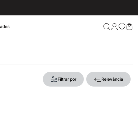
dades
Confira 
Filtrar por
Relevância