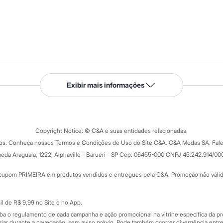
Serviços
Exibir mais informações
Tipos de serviços
o C&A
Clique e retire
Trocas e devoluções
ograma
Copyright Notice: © C&A e suas entidades relacionadas.
Formas de pagamento
dos. Conheça nossos Termos e Condições de Uso do Site C&A. C&A Modas SA. Fale
Todas as vantagens
ay
eda Araguaia, 1222, Alphaville - Barueri - SP Cep: 06455-000 CNPJ 45.242.914/00
Minha C&A
rtão
Cupons de desconto
cupom PRIMEIRA em produtos vendidos e entregues pela C&A. Promoção não válida p
Cartão presente
atórios
Sobre o cartão presente
nceira
l de R$ 9,99 no Site e no App.
de
iba o regulamento de cada campanha e ação promocional na vitrine específica da
iar durante a navegação, sem aviso prévio. Pode também ocorrer divergência entre