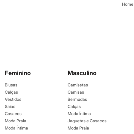
Shorts e Saias
Home
Vestidos
Masculino
Em alta
Dia dos Pais
Inverno
Novidades
Roupas
Bermudas
Camisas
Calças
Camisetas e Regatas
Casacos e Jaquetas
Feminino
Jeans
Masculino
Polos
Acessórios
Blusas
Camisetas
Bolsas e Mochilas
Calças
Camisas
Chapéus e Bonés
Cintos
Vestidos
Bermudas
Carteiras
Saias
Calças
Óculos
Casacos
Moda Íntima
Relógios
Calçados
Moda Praia
Jaquetas e Casacos
Botas
Moda Íntima
Moda Praia
Chinelos