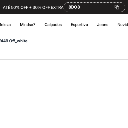
8DO8
ATÉ 50% OFF + 30% OFF EXTRA
Beleza
Mindse7
Calçados
Esportivo
Jeans
Novi
7449 Off_white