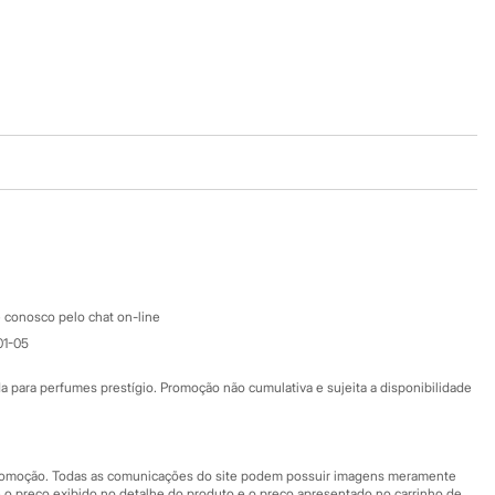
Baixe o app
Google store
Apple store
Atendimento
 conosco pelo chat on-line
01-05
Ajuda
Fale conosco
ara perfumes prestígio. Promoção não cumulativa e sujeita a disponibilidade
Nossas lojas
Nossas lojas plus size
Central de ética
 promoção. Todas as comunicações do site podem possuir imagens meramente
 o preço exibido no detalhe do produto e o preço apresentado no carrinho de