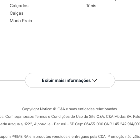
Calçados
Tênis
Calças
Moda Praia
Serviços
Exibir mais informações
Tipos de serviços
o C&A
Clique e retire
Trocas e devoluções
ograma
Copyright Notice: © C&A e suas entidades relacionadas.
Formas de pagamento
dos. Conheça nossos Termos e Condições de Uso do Site C&A. C&A Modas SA. Fale
Todas as vantagens
ay
eda Araguaia, 1222, Alphaville - Barueri - SP Cep: 06455-000 CNPJ 45.242.914/00
Minha C&A
rtão
Cupons de desconto
cupom PRIMEIRA em produtos vendidos e entregues pela C&A. Promoção não válida p