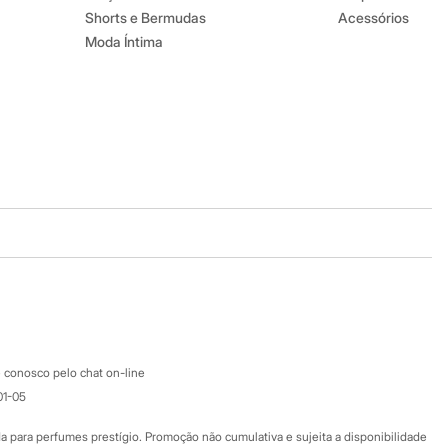
Shorts e Bermudas
Acessórios
Moda Íntima
Baixe o app
Google store
Apple store
Atendimento
 conosco pelo chat on-line
01-05
Ajuda
Fale conosco
ara perfumes prestígio. Promoção não cumulativa e sujeita a disponibilidade