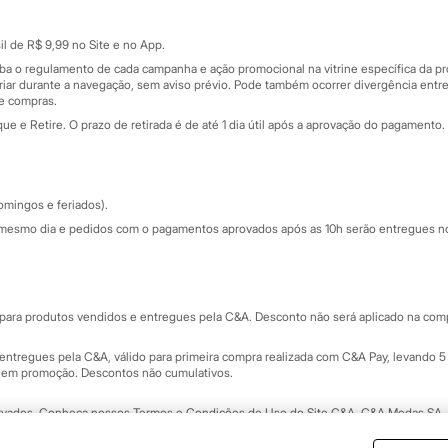
Cartão presente
atórios
Sobre o cartão presente
nceira
l de R$ 9,99 no Site e no App.
de
iba o regulamento de cada campanha e ação promocional na vitrine específica da
iar durante a navegação, sem aviso prévio. Pode também ocorrer divergência entre
de compras.
 e Retire. O prazo de retirada é de até 1 dia útil após a aprovação do pagamento. 
omingos e feriados).
mesmo dia e pedidos com o pagamentos aprovados após as 10h serão entregues no 
Segurança e qualidade
ara produtos vendidos e entregues pela C&A. Desconto não será aplicado na compr
ntregues pela C&A, válido para primeira compra realizada com C&A Pay, levando 5 
s em promoção. Descontos não cumulativos.
rvados.
Conheça nossos Termos e Condições de Uso do Site C&A
. C&A Modas SA.