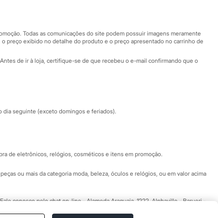
Nossas lojas
Nossas lojas plus size
Central de ética
 promoção. Todas as comunicações do site podem possuir imagens meramente
 o preço exibido no detalhe do produto e o preço apresentado no carrinho de
Eventos
Antes de ir à loja, certifique-se de que recebeu o e-mail confirmando que o
Especial Dia dos Pais
dia seguinte (exceto domingos e feriados).
a de eletrônicos, relógios, cosméticos e itens em promoção.
peças ou mais da categoria moda, beleza, óculos e relógios, ou em valor acima
 Fale conosco pelo
chat on-line
- Alameda Araguaia, 1222, Alphaville - Barueri -