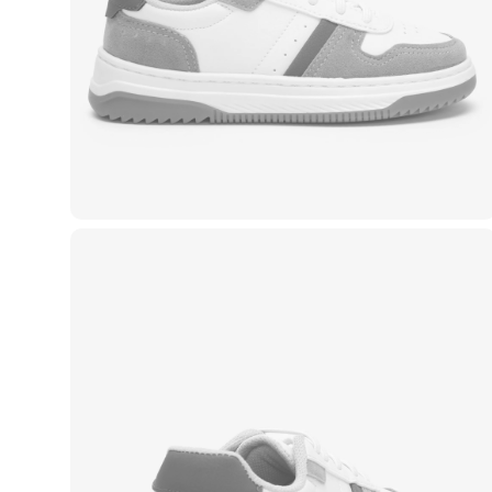
Casacos e Jaquetas
Jeans
Macacões
Saias
Shorts e Bermudas
Vestidos
Acessórios
Bolsas
Bonés e Chapéus
Bijoux
Cintos
Óculos
Relógios
Calçados
Botas
Chinelos
Rasteirinhas
Sandálias
Sapatilhas
Tênis
Marcas
City
Clock House
Mindset
Sawary