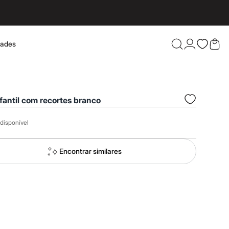
dades
Confira 
nfantil com recortes branco
disponível
Encontrar similares