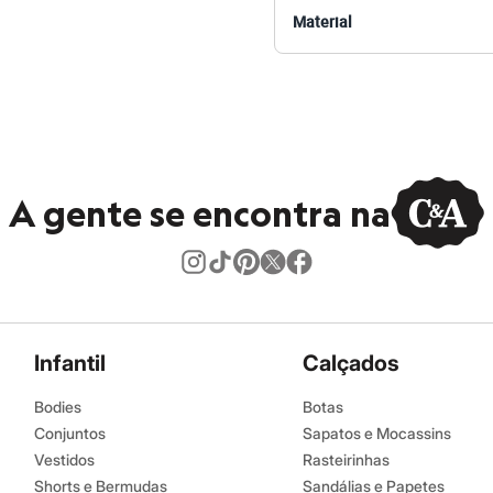
 C&A! ❤
Material
 entregue com o logo C&A. Estamos renovando nossa marca,
idado na produção do produto continuam as mesmas.*
s:
retano
A gente se encontra na
ivo
no
Infantil
Calçados
Bodies
Botas
Conjuntos
Sapatos e Mocassins
Vestidos
Rasteirinhas
Shorts e Bermudas
Sandálias e Papetes