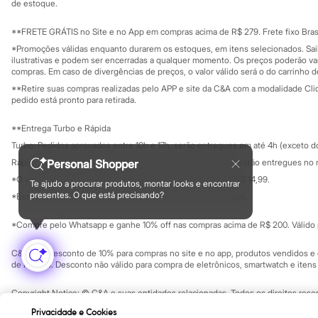
Investidores
de estoque.
Sandálias
Ouvidoria / Rel
Sala de imprensa
Tênis
Educação fina
**FRETE GRÁTIS no Site e no App em compras acima de R$ 279. Frete fixo Brasi
Diversão
Privacidade
Marcas
Sustentabilida
*Promoções válidas enquanto durarem os estoques, em itens selecionados. Sa
Configuração de cookies
Baby Club
ilustrativas e podem ser encerradas a qualquer momento. Os preços poderão var
Minha privacidade
compras. Em caso de divergências de preços, o valor válido será o do carrinho 
Fifteen
Miss Fifteen
**Retire suas compras realizadas pelo APP e site da C&A com a modalidade Clique
Palomino
pedido está pronto para retirada.
Moda íntima
Calcinhas
**Entrega Turbo e Rápida
Cuecas
Turbo: Pedidos aprovados entre 10h e 17h, serão entregues em até 4h (exceto d
Meias
Pijamas
Personal Shopper
Rápida: Pedidos com os pagamentos aprovados até as 10h, serão entregues no 
Moda praia
*O valor do frete para o turbo é R$ 24,99 e para a rápida é R$ 14,99.
Te ajudo a procurar produtos, montar looks e encontrar
Biquínis e Maiôs
Formas de pagamento
presentes. O que está precisando?
*Essa condição ainda não estará disponível em todas as lojas.
Blusas de proteção
Sungas
*Compre pelo Whatsapp e ganhe 10% off nas compras acima de R$ 200. Válido p
Personagens
Bluey
Disney
C&A Pay: desconto de 10% para compras no site e no app, produtos vendidos e e
Hello Kitty
de R$ 400. Desconto não válido para compra de eletrônicos, smartwatch e iten
Homem Aranha
Minecraft
Copyright Notice: © C&A e suas entidades relacionadas. Todos os direitos rese
Naruto
SP Cep: 06455-000 CNPJ 45.242.914/0001-05
Privacidade e Cookies
Patrulha Canina