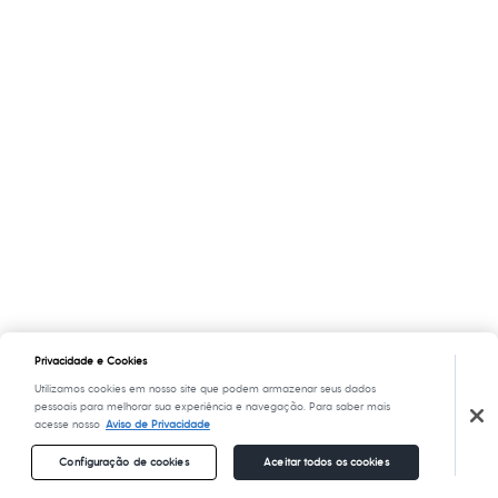
Privacidade e Cookies
Utilizamos cookies em nosso site que podem armazenar seus dados
pessoais para melhorar sua experiência e navegação. Para saber mais
acesse nosso
Aviso de Privacidade
Configuração de cookies
Aceitar todos os cookies