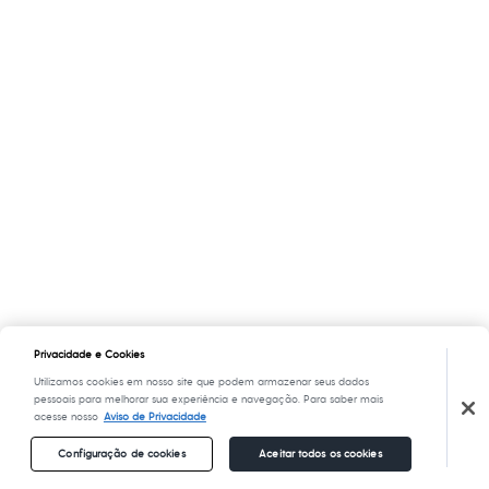
Privacidade e Cookies
Utilizamos cookies em nosso site que podem armazenar seus dados
pessoais para melhorar sua experiência e navegação. Para saber mais
acesse nosso
Aviso de Privacidade
Configuração de cookies
Aceitar todos os cookies