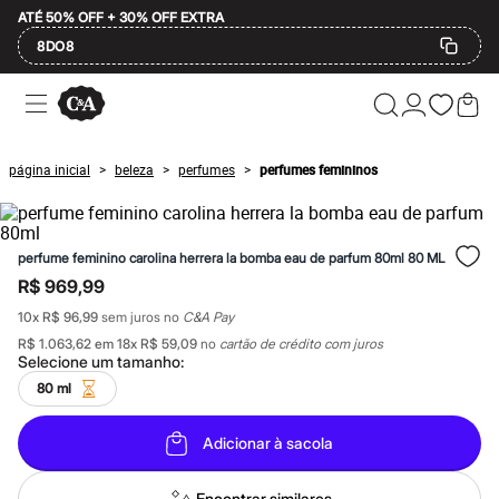
ATÉ 50% OFF + 30% OFF EXTRA
8DO8
Ofertas
Compre por Departamento
Feminino
Masculino
página inicial
beleza
perfumes
perfumes femininos
>
>
>
Infantil
Calçados
Plus Size
2 calçados por R$189
perfume feminino carolina herrera la bomba eau de parfum 80ml 80 ML
2 peças por R$199
3 lingeries por R$99
R$ 969,99
3 itens de beleza por R$129
10
x
R$ 96,99
sem juros no
C&A Pay
Até 20% off
Até 40% off
R$ 1.063,62
em
18
x
R$ 59,09
no
cartão de crédito com juros
Até 60% off
Selecione um
tamanho
:
A partir de 60% off
80 ml
Feminino
Em alta
Inverno
Adicionar à sacola
Alfaiataria
Novidades
Encontrar similares