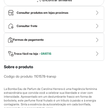
Roupas
Blusas e Camisetas
Básicos
Consultar produtos em lojas proximas
Calças
Casacos e Jaquetas
Jeans
Consultar frete
Macacões
Saias
Shorts e Bermudas
Vestidos
Formas de pagamento
Acessórios
Bolsas
Bonés e Chapéus
Troca fácil na loja -
GRÁTIS
Bijoux
Cintos
Óculos
Sobre o produto
Relógios
Calçados
Codigo do produto
:
1101578-transp
Botas
Chinelos
Rasteirinhas
La Bomba Eau de Parfum de Carolina Herrera é uma fragrância feminina
Sandálias
extraordinária que convida você a celebrar sua liberdade e viver com
Sapatilhas
intensidade. Apresentado em um deslumbrante frasco em forma de
Tênis
borboleta, este perfume floral frutado é um tributo à paixão e à energia
Marcas
contagiante. Sinta a essência da autocelebração em cada borrifada,