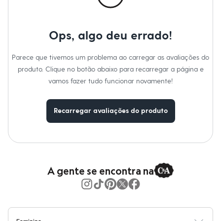
Calças
Casacos e Jaquetas
Jeans
Moda esportiva
Ops, algo deu errado!
Shorts e Saias
Vestidos
Masculino
Parece que tivemos um problema ao carregar as avaliações do
Em alta
produto. Clique no botão abaixo para recarregar a página e
Dia dos Pais
vamos fazer tudo funcionar novamente!
Inverno
Novidades
Roupas
Bermudas
Recarregar avaliações do produto
Camisas
Calças
Camisetas e Regatas
Casacos e Jaquetas
Jeans
Polos
A gente se encontra na
Acessórios
Bolsas e Mochilas
Chapéus e Bonés
Cintos
Carteiras
Óculos