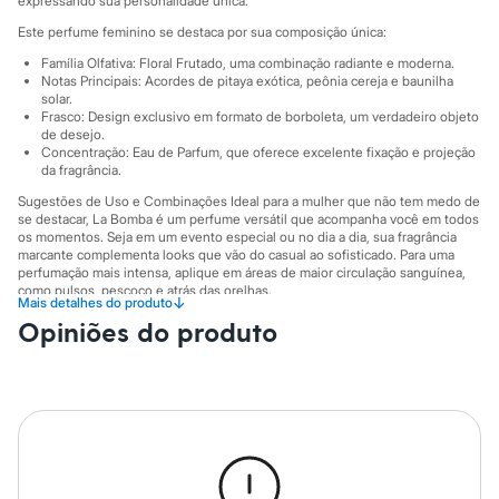
expressando sua personalidade única.
City
Clock House
Este perfume feminino se destaca por sua composição única:
Mindset
Sawary
Família Olfativa: Floral Frutado, uma combinação radiante e moderna.
Notas Principais: Acordes de pitaya exótica, peônia cereja e baunilha
Yessica
solar.
Moda esportiva
Frasco: Design exclusivo em formato de borboleta, um verdadeiro objeto
Acessórios
de desejo.
Blusas
Concentração: Eau de Parfum, que oferece excelente fixação e projeção
Calçados
da fragrância.
Leggings
Sugestões de Uso e Combinações Ideal para a mulher que não tem medo de
Shorts e Bermudas
se destacar, La Bomba é um perfume versátil que acompanha você em todos
Tops
os momentos. Seja em um evento especial ou no dia a dia, sua fragrância
Moda íntima
marcante complementa looks que vão do casual ao sofisticado. Para uma
Calcinhas
perfumação mais intensa, aplique em áreas de maior circulação sanguínea,
Cintas e Modeladores
como pulsos, pescoço e atrás das orelhas.
↓
Mais detalhes do produto
Meias
A gente se encontra na C&A! ❤
Pijamas
Opiniões do produto
Sutiãs e Tops
Informacoes gerais:
Moda praia
Marcas
:
Carolina Herrera
Biquínis
Gênero
:
Feminino
Maiôs
Saídas de praia
Personagens
Plus size
Blusas e Camisetas