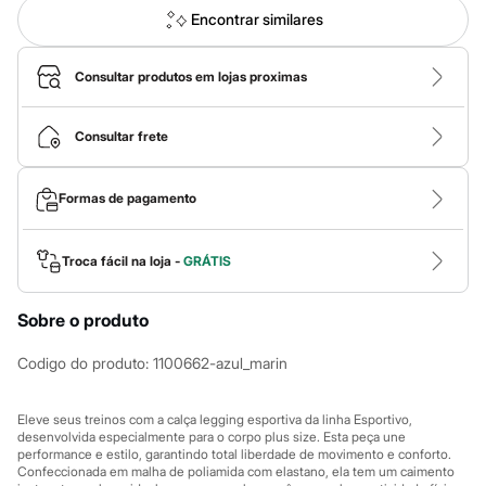
Roupas
Encontrar similares
Blusas e Camisetas
Básicos
Calças
Consultar produtos em lojas proximas
Casacos e Jaquetas
Jeans
Macacões
Consultar frete
Saias
Shorts e Bermudas
Vestidos
Acessórios
Formas de pagamento
Bolsas
Bonés e Chapéus
Bijoux
Troca fácil na loja -
GRÁTIS
Cintos
Óculos
Relógios
Sobre o produto
Calçados
Botas
Codigo do produto
:
1100662-azul_marin
Chinelos
Rasteirinhas
Sandálias
Eleve seus treinos com a calça legging esportiva da linha Esportivo,
Sapatilhas
desenvolvida especialmente para o corpo plus size. Esta peça une
Tênis
performance e estilo, garantindo total liberdade de movimento e conforto.
Marcas
Confeccionada em malha de poliamida com elastano, ela tem um caimento