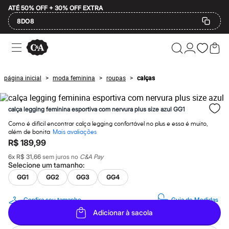
ATÉ 50% OFF + 30% OFF EXTRA
8DO8
Ofertas
Compre por Departamento
Feminino
Masculino
página inicial
moda feminina
roupas
calças
>
>
>
Infantil
Calçados
Plus Size
calça legging feminina esportiva com nervura plus size azul GG1
2 calçados por R$189
2 peças por R$199
Como é difícil encontrar calça legging confortável no plus e essa é muito,
3 lingeries por R$99
além de bonita
Mais avaliações
3 itens de beleza por R$129
R$ 189,99
Até 20% off
Até 40% off
6
x
R$ 31,66
sem juros no
C&A Pay
Selecione um
tamanho
:
Até 60% off
A partir de 60% off
GG1
GG2
GG3
GG4
Feminino
Em alta
Confira seu tamanho
Guia de Medidas
Inverno
Alfaiataria
Adicionar à sacola
Novidades