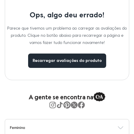
Moda esportiva
Lavar à temperatura máxima de 40ºC.
Shorts e Saias
Não alvejar.
Vestidos
Ops, algo deu errado!
Não secar em secadora.
Masculino
Secar na vertical.
Em alta
Passar a temperatura média.
Parece que tivemos um problema ao carregar as avaliações do
Dia dos Pais
Lavar a seco.
Não limpar a úmido.
Inverno
produto. Clique no botão abaixo para recarregar a página e
Novidades
vamos fazer tudo funcionar novamente!
Roupas
Bermudas
Camisas
Recarregar avaliações do produto
Calças
Camisetas e Regatas
Casacos e Jaquetas
Jeans
Polos
Acessórios
Bolsas e Mochilas
A gente se encontra na
Chapéus e Bonés
Cintos
Carteiras
Óculos
Relógios
Calçados
Feminino
Botas