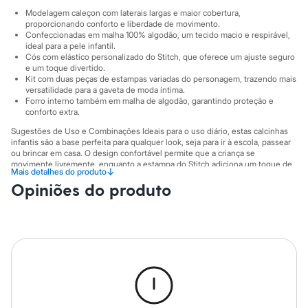
Sawary
Modelagem caleçon com laterais largas e maior cobertura,
Yessica
proporcionando conforto e liberdade de movimento.
Moda esportiva
Confeccionadas em malha 100% algodão, um tecido macio e respirável,
Acessórios
ideal para a pele infantil.
Blusas
Cós com elástico personalizado do Stitch, que oferece um ajuste seguro
Calçados
e um toque divertido.
Leggings
Kit com duas peças de estampas variadas do personagem, trazendo mais
Shorts e Bermudas
versatilidade para a gaveta de moda íntima.
Tops
Forro interno também em malha de algodão, garantindo proteção e
conforto extra.
Moda íntima
Calcinhas
Sugestões de Uso e Combinações Ideais para o uso diário, estas calcinhas
Cintas e Modeladores
infantis são a base perfeita para qualquer look, seja para ir à escola, passear
Meias
ou brincar em casa. O design confortável permite que a criança se
Pijamas
movimente livremente, enquanto a estampa do Stitch adiciona um toque de
↓
Mais detalhes do produto
Sutiãs e Tops
alegria à rotina.
Opiniões do produto
Moda praia
A gente se encontra na C&A! ❤
Biquínis
Maiôs
Informacoes gerais:
Saídas de praia
Material
:
100% algodão
Personagens
Tipo de produto
:
Kit
Plus size
Cor
:
Azul
Blusas e Camisetas
Marcas
:
C&A
Calças
Gênero
:
Menina
Casacos e Jaquetas
Jeans
Cuidados com a peca: