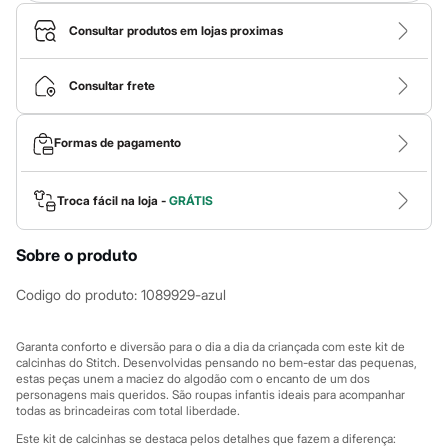
Calças
Casacos e Jaquetas
Consultar produtos em lojas proximas
Jeans
Macacões
Saias
Consultar frete
Shorts e Bermudas
Vestidos
Acessórios
Formas de pagamento
Bolsas
Bonés e Chapéus
Bijoux
Cintos
Troca fácil na loja -
GRÁTIS
Óculos
Relógios
Calçados
Sobre o produto
Botas
Chinelos
Codigo do produto
:
1089929-azul
Rasteirinhas
Sandálias
Sapatilhas
Garanta conforto e diversão para o dia a dia da criançada com este kit de
Tênis
calcinhas do Stitch. Desenvolvidas pensando no bem-estar das pequenas,
Marcas
estas peças unem a maciez do algodão com o encanto de um dos
personagens mais queridos. São roupas infantis ideais para acompanhar
City
todas as brincadeiras com total liberdade.
Clock House
Mindset
Este kit de calcinhas se destaca pelos detalhes que fazem a diferença: