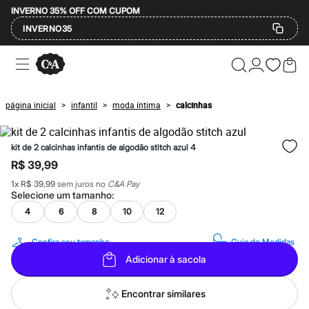
INVERNO 35% OFF COM CUPOM
INVERNO35
Ofertas
Compre por Departamento
Feminino
Masculino
página inicial
infantil
moda íntima
calcinhas
>
>
>
Infantil
Calçados
Mindse7
kit de 2 calcinhas infantis de algodão stitch azul 4
Plus Size
Até 20% off
R$ 39,99
Até 40% off
1
x
R$ 39,99
sem juros no
C&A Pay
Até 60% off
Selecione um
tamanho
:
A partir de 60% off
Feminino
4
6
8
10
12
Em alta
Inverno
Confira seu tamanho
Guia de Medidas
Alfaiataria
Adicionar à sacola
Novidades
Roupas
Blusas e Camisetas
Encontrar similares
Básicos