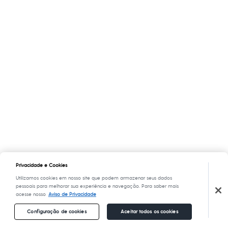
Privacidade e Cookies
Utilizamos cookies em nosso site que podem armazenar seus dados
pessoais para melhorar sua experiência e navegação. Para saber mais
acesse nosso
Aviso de Privacidade
Configuração de cookies
Aceitar todos os cookies