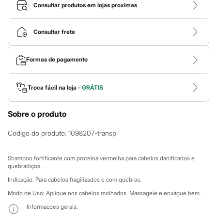
Calças
Consultar produtos em lojas proximas
Casacos e Jaquetas
Jeans
Macacões
Consultar frete
Saias
Shorts e Bermudas
Vestidos
Formas de pagamento
Acessórios
Bolsas
Bonés e Chapéus
Bijoux
Troca fácil na loja -
GRÁTIS
Cintos
Óculos
Sobre o produto
Relógios
Calçados
Botas
Codigo do produto
:
1098207-transp
Chinelos
Rasteirinhas
Sandálias
Shampoo fortificante com proteína vermelha para cabelos danificados e
Sapatilhas
quebradiços.
Tênis
Indicação: Para cabelos fragilizados e com quebras.
Marcas
City
Modo de Uso: Aplique nos cabelos molhados. Massageie e enxágue bem.
Clock House
Informacoes gerais:
Mindset