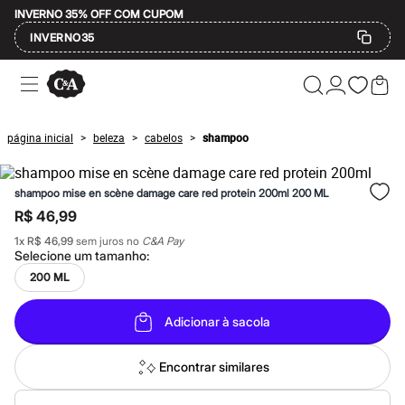
INVERNO 35% OFF COM CUPOM
INVERNO35
Ofertas
Compre por Departamento
Feminino
Masculino
página inicial
beleza
cabelos
shampoo
>
>
>
Infantil
Calçados
Mindse7
shampoo mise en scène damage care red protein 200ml 200 ML
Plus Size
Até 20% off
R$ 46,99
Até 40% off
1
x
R$ 46,99
sem juros no
C&A Pay
Até 60% off
Selecione um
tamanho
:
A partir de 60% off
Feminino
200 ML
Em alta
Inverno
Adicionar à sacola
Alfaiataria
Novidades
Roupas
Encontrar similares
Blusas e Camisetas
Básicos