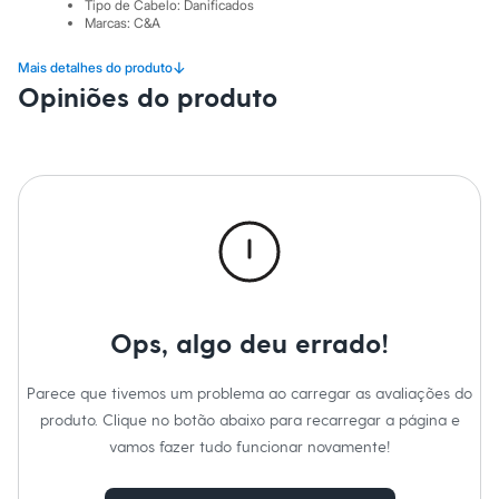
Sawary
Tipo de Cabelo
:
Danificados
Yessica
Marcas
:
C&A
Moda esportiva
Acessórios
↓
Mais detalhes do produto
Blusas
Opiniões do produto
Calçados
Leggings
Shorts e Bermudas
Tops
Moda íntima
Calcinhas
Cintas e Modeladores
Meias
Pijamas
Sutiãs e Tops
Moda praia
Biquínis
Ops, algo deu errado!
Maiôs
Saídas de praia
Personagens
Parece que tivemos um problema ao carregar as avaliações do
Plus size
produto. Clique no botão abaixo para recarregar a página e
Blusas e Camisetas
Calças
vamos fazer tudo funcionar novamente!
Casacos e Jaquetas
Jeans