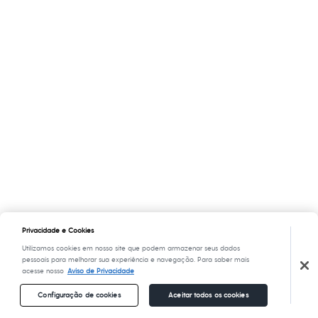
Privacidade e Cookies
Utilizamos cookies em nosso site que podem armazenar seus dados
pessoais para melhorar sua experiência e navegação. Para saber mais
acesse nosso
Aviso de Privacidade
Configuração de cookies
Aceitar todos os cookies