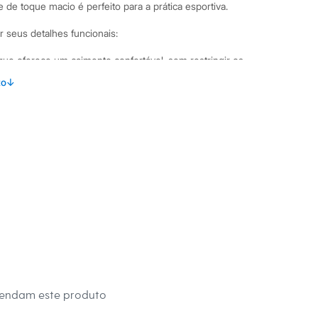
 e de toque macio é perfeito para a prática esportiva.
r seus detalhes funcionais:
ue oferece um caimento confortável, sem restringir os
to
↓
 redonda, um design clássico e versátil para o vestuário
a leve, ideal para a prática de exercícios por facilitar a
 logo discreto na altura do peito, agregando um toque de
binações Para um look de treino completo, combine esta
da esportiva e seu tênis preferido. Ela também é uma ótima
ual casual e confortável para o dia a dia, bastando adicionar
moletom. Uma peça versátil que transita facilmente entre a
 lazer.
mendam este produto
 C&A! ❤