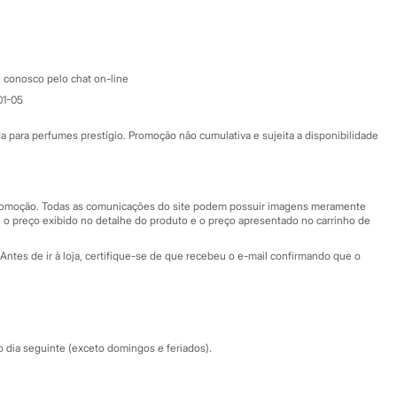
Google store
Apple store
Atendimento
 conosco pelo chat on-line
01-05
Ajuda
Fale conosco
ara perfumes prestígio. Promoção não cumulativa e sujeita a disponibilidade
Nossas lojas
Nossas lojas plus size
Central de ética
 promoção. Todas as comunicações do site podem possuir imagens meramente
 o preço exibido no detalhe do produto e o preço apresentado no carrinho de
Eventos
Antes de ir à loja, certifique-se de que recebeu o e-mail confirmando que o
Especial Dia dos Pais
dia seguinte (exceto domingos e feriados).