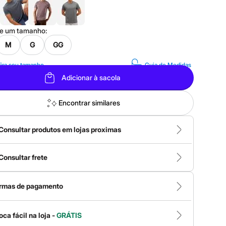
ne um
tamanho
:
M
G
GG
ira seu tamanho
Guia de Medidas
Adicionar à sacola
Encontrar similares
Consultar produtos em lojas proximas
Consultar frete
rmas de pagamento
oca fácil na loja -
GRÁTIS