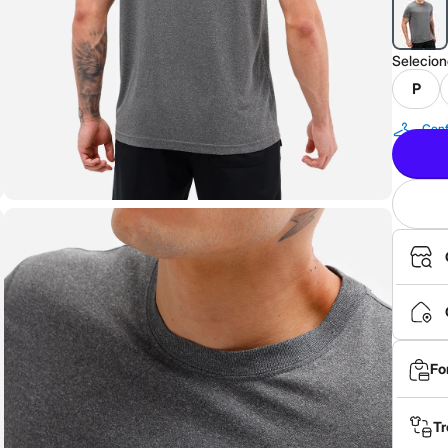
Selecio
P
Conf
Fo
Tr