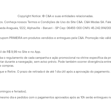
Tipos de serviços
o C&A
Clique e retire
Trocas e devoluções
ograma
Copyright Notice: © C&A e suas entidades relacionadas.
Formas de pagamento
dos. Conheça nossos Termos e Condições de Uso do Site C&A. C&A Modas SA. Fale
Todas as vantagens
ay
eda Araguaia, 1222, Alphaville - Barueri - SP Cep: 06455-000 CNPJ 45.242.914/00
Minha C&A
rtão
Cupons de desconto
cupom PRIMEIRA em produtos vendidos e entregues pela C&A. Promoção não válida p
Cartão presente
atórios
Sobre o cartão presente
nceira
l de R$ 9,99 no Site e no App.
de
iba o regulamento de cada campanha e ação promocional na vitrine específica da
iar durante a navegação, sem aviso prévio. Pode também ocorrer divergência entre
de compras.
 e Retire. O prazo de retirada é de até 1 dia útil após a aprovação do pagamento. 
omingos e feriados).
mesmo dia e pedidos com o pagamentos aprovados após as 10h serão entregues no 
Segurança e qualidade