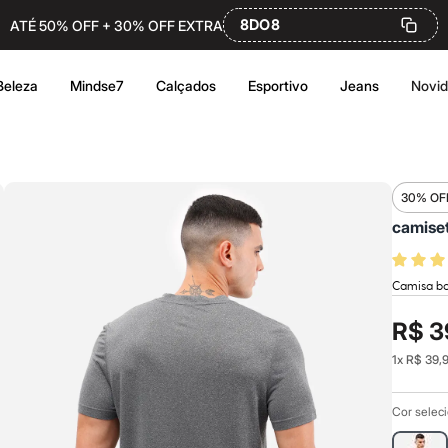
8DO8
ATÉ 50% OFF + 30% OFF EXTRA
Beleza
Mindse7
Calçados
Esportivo
Jeans
Novi
30% OF
camiset
Camisa bo
R$ 3
1
x
R$ 39,
Cor selec