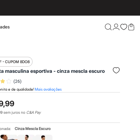
dades
Confira 
F - CUPOM 8DO8
a masculina esportiva - cinza mescla escuro
(
26
)
nita e de qualidade!
Mais avaliações
9,99
99
sem juros no
C&A Pay
ionada:
Cinza Mescla Escuro