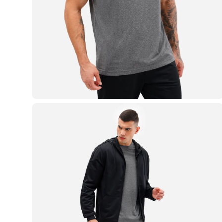
Casacos e Jaquetas
Jeans
Macacões
Saias
Shorts e Bermudas
Vestidos
Acessórios
Bolsas
Bonés e Chapéus
Bijoux
Cintos
Óculos
Relógios
Calçados
Botas
Chinelos
Rasteirinhas
Sandálias
Sapatilhas
Tênis
Marcas
City
Clock House
Mindset
Sawary