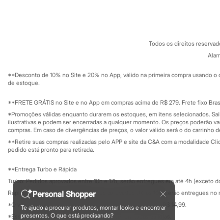
Sobre a C&A
Cartão C&A
Sonic
Sobre o cartã
Fornecedores
Stitch
Termos e condições
C&A&VC
Beleza
Conheça o pr
Kits
Política de privacidade
Perfumes árabes
Todos os direitos reserva
Trabalhe conosco
C&A Pay
Novidades
Sobre o C&A P
Alam
Sustentabilidade
Cabelos
Solicite seu ca
Condicionador
Mapa do site
**Desconto de 10% no Site e 20% no App, válido na primeira compra usando o 
Escovas e Pentes
Governança
Investidores
de estoque.
Finalizadores
Ouvidoria / Rel
Sala de imprensa
Shampoo
Educação fina
**FRETE GRÁTIS no Site e no App em compras acima de R$ 279. Frete fixo Brasi
Tratamento
Privacidade
Cuidados com o corpo
Sustentabilida
*Promoções válidas enquanto durarem os estoques, em itens selecionados. Sa
Configuração de cookies
Hidratante
ilustrativas e podem ser encerradas a qualquer momento. Os preços poderão var
Minha privacidade
compras. Em caso de divergências de preços, o valor válido será o do carrinho 
Protetor solar
Tratamento
**Retire suas compras realizadas pelo APP e site da C&A com a modalidade Clique
Cuidados com o rosto
pedido está pronto para retirada.
Esfoliante
Hidratante
**Entrega Turbo e Rápida
Protetor solar
Turbo: Pedidos aprovados entre 10h e 17h, serão entregues em até 4h (exceto d
Tônicos
Maquiagens
Personal Shopper
Rápida: Pedidos com os pagamentos aprovados até as 10h, serão entregues no 
Base
*O valor do frete para o turbo é R$ 24,99 e para a rápida é R$ 14,99.
Te ajudo a procurar produtos, montar looks e encontrar
Batom
Formas de pagamento
presentes. O que está precisando?
*Essa condição ainda não estará disponível em todas as lojas.