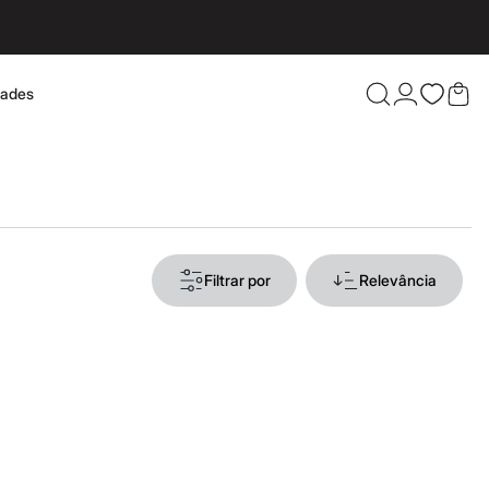
dades
Confira 
Filtrar por
Relevância