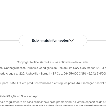
Serviços
Exibir mais informações
Tipos de serviços
o C&A
Clique e retire
Trocas e devoluções
ograma
Copyright Notice: © C&A e suas entidades relacionadas.
Formas de pagamento
dos. Conheça nossos Termos e Condições de Uso do Site C&A. C&A Modas SA. Fale
Todas as vantagens
ay
eda Araguaia, 1222, Alphaville - Barueri - SP Cep: 06455-000 CNPJ 45.242.914/00
Minha C&A
rtão
Cupons de desconto
cupom PRIMEIRA em produtos vendidos e entregues pela C&A. Promoção não válida p
Cartão presente
atórios
Sobre o cartão presente
nceira
l de R$ 9,99 no Site e no App.
de
iba o regulamento de cada campanha e ação promocional na vitrine específica da
iar durante a navegação, sem aviso prévio. Pode também ocorrer divergência entre