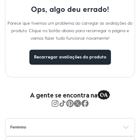
Moda esportiva
Shorts e Saias
Ops, algo deu errado!
Vestidos
Masculino
Parece que tivemos um problema ao carregar as avaliações do
Em alta
Dia dos Pais
produto. Clique no botão abaixo para recarregar a página e
Inverno
vamos fazer tudo funcionar novamente!
Novidades
Roupas
Bermudas
Recarregar avaliações do produto
Camisas
Calças
Camisetas e Regatas
Casacos e Jaquetas
Jeans
Polos
Acessórios
A gente se encontra na
Bolsas e Mochilas
Chapéus e Bonés
Cintos
Carteiras
Óculos
Relógios
Feminino
Calçados
Blusas
Calças
Vestidos
Saias
Casacos
Moda Praia
Moda Íntima
Botas