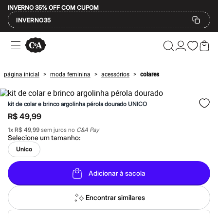
INVERNO 35% OFF COM CUPOM
INVERNO35
Ofertas
Compre por Departamento
Feminino
Masculino
página inicial
moda feminina
acessórios
colares
>
>
>
Infantil
Calçados
Mindse7
kit de colar e brinco argolinha pérola dourado UNICO
Plus Size
Até 20% off
R$ 49,99
Até 40% off
1
x
R$ 49,99
sem juros no
C&A Pay
Até 60% off
Selecione um
tamanho
:
A partir de 60% off
Feminino
Unico
Em alta
Inverno
Adicionar à sacola
Alfaiataria
Novidades
Roupas
Encontrar similares
Blusas e Camisetas
Básicos