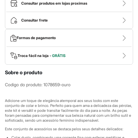
Calças
Consultar produtos em lojas proximas
Casacos e Jaquetas
Jeans
Macacões
Consultar frete
Saias
Shorts e Bermudas
Vestidos
Formas de pagamento
Acessórios
Bolsas
Bonés e Chapéus
Bijoux
Troca fácil na loja -
GRÁTIS
Cintos
Óculos
Sobre o produto
Relógios
Calçados
Botas
Codigo do produto
:
1078659-ouro
Chinelos
Rasteirinhas
Sandálias
Adicione um toque de elegância atemporal aos seus looks com este
Sapatilhas
conjunto de colar e brinco. Perfeito para quem ama a delicadeza das pérolas,
este kit é versátil e pode transitar facilmente do dia para a noite. As peças
Tênis
foram pensadas para complementar sua beleza natural com um brilho sutil e
Marcas
sofisticado, sendo um acessório feminino indispensável.
City
Clock House
Este conjunto de acessórios se destaca pelos seus detalhes delicados:
Mindset
Colar duplo, combinando uma corrente fina com esferas metálicas e