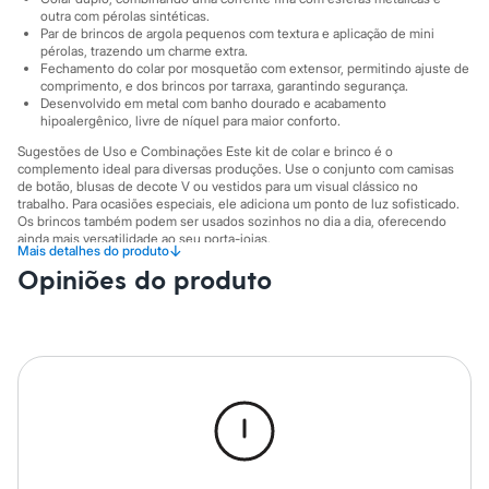
Sawary
outra com pérolas sintéticas.
Yessica
Par de brincos de argola pequenos com textura e aplicação de mini
Moda esportiva
pérolas, trazendo um charme extra.
Acessórios
Fechamento do colar por mosquetão com extensor, permitindo ajuste de
Blusas
comprimento, e dos brincos por tarraxa, garantindo segurança.
Calçados
Desenvolvido em metal com banho dourado e acabamento
Leggings
hipoalergênico, livre de níquel para maior conforto.
Shorts e Bermudas
Sugestões de Uso e Combinações Este kit de colar e brinco é o
Tops
complemento ideal para diversas produções. Use o conjunto com camisas
Moda íntima
de botão, blusas de decote V ou vestidos para um visual clássico no
Calcinhas
trabalho. Para ocasiões especiais, ele adiciona um ponto de luz sofisticado.
Cintas e Modeladores
Os brincos também podem ser usados sozinhos no dia a dia, oferecendo
Meias
ainda mais versatilidade ao seu porta-joias.
↓
Mais detalhes do produto
Pijamas
A gente se encontra na C&A! ❤
Opiniões do produto
Sutiãs e Tops
Moda praia
Informacoes gerais:
Biquínis
Material
:
Metal
Maiôs
Cor
:
Dourado
Saídas de praia
Marcas
:
Accessory
Personagens
Gênero
:
Feminino
Plus size
Blusas e Camisetas
Calças
Casacos e Jaquetas
Jeans