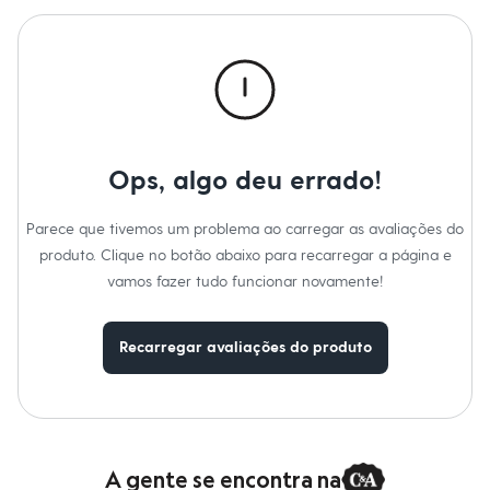
Calças
Casacos e Jaquetas
Jeans
Macacões
Saias
Shorts e Bermudas
Vestidos
Acessórios
Bolsas
Ops, algo deu errado!
Bonés e Chapéus
Bijoux
Cintos
Parece que tivemos um problema ao carregar as avaliações do
Óculos
produto. Clique no botão abaixo para recarregar a página e
Relógios
Calçados
vamos fazer tudo funcionar novamente!
Botas
Chinelos
Rasteirinhas
Recarregar avaliações do produto
Sandálias
Sapatilhas
Tênis
Marcas
City
Clock House
Mindset
A gente se encontra na