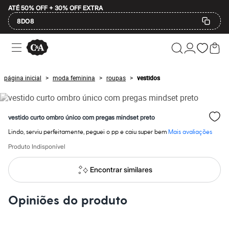
ATÉ 50% OFF + 30% OFF EXTRA
8DO8
Ofertas
Compre por Departamento
Feminino
Masculino
página inicial
moda feminina
roupas
vestidos
>
>
>
Infantil
Calçados
Mindse7
Plus Size
vestido curto ombro único com pregas mindset preto
Até 20% off
Até 40% off
Lindo, serviu perfeitamente, peguei o pp e caiu super bem
Mais avaliações
Até 60% off
A partir de 60% off
Produto Indisponível
Feminino
Em alta
Encontrar similares
Inverno
Alfaiataria
Novidades
Opiniões do produto
Roupas
Blusas e Camisetas
Básicos