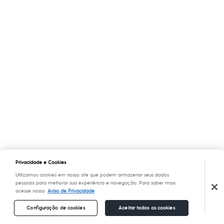
Privacidade e Cookies
Utilizamos cookies em nosso site que podem armazenar seus dados
pessoais para melhorar sua experiência e navegação. Para saber mais
acesse nosso
Aviso de Privacidade
Configuração de cookies
Aceitar todos os cookies