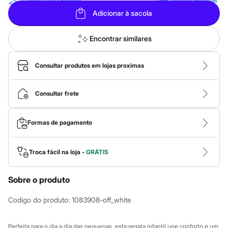
Roupas
Confira seu tamanho
Guia de Medidas
Blusas e Camisetas
Adicionar à sacola
Básicos
Calças
Casacos e Jaquetas
Encontrar similares
Jeans
Macacões
Saias
Consultar produtos em lojas proximas
Shorts e Bermudas
Vestidos
Acessórios
Consultar frete
Bolsas
Bonés e Chapéus
Bijoux
Formas de pagamento
Cintos
Óculos
Relógios
Troca fácil na loja -
GRÁTIS
Calçados
Botas
Chinelos
Sobre o produto
Rasteirinhas
Sandálias
Codigo do produto
:
1083908-off_white
Sapatilhas
Tênis
Marcas
Perfeita para o dia a dia das pequenas, esta regata infantil une conforto e um