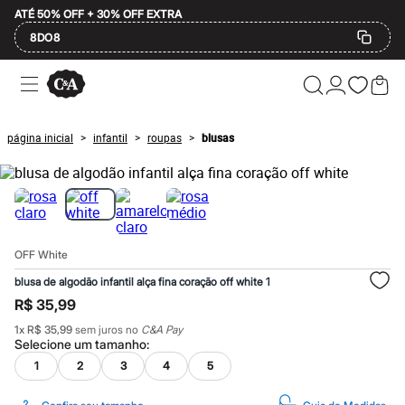
ATÉ 50% OFF + 30% OFF EXTRA
8DO8
Ofertas
Compre por Departamento
Feminino
Masculino
página inicial
infantil
roupas
blusas
>
>
>
Infantil
Calçados
Plus Size
2 calçados por R$189
2 peças por R$199
3 lingeries por R$99
3 itens de beleza por R$129
OFF White
Até 20% off
Até 40% off
blusa de algodão infantil alça fina coração off white 1
Até 60% off
R$ 35,99
A partir de 60% off
Feminino
1
x
R$ 35,99
sem juros no
C&A Pay
Em alta
Selecione um
tamanho
:
Inverno
1
2
3
4
5
Alfaiataria
Novidades