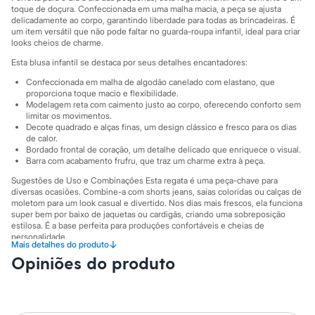
City
toque de doçura. Confeccionada em uma malha macia, a peça se ajusta
Clock House
delicadamente ao corpo, garantindo liberdade para todas as brincadeiras. É
Mindset
um item versátil que não pode faltar no guarda-roupa infantil, ideal para criar
Sawary
looks cheios de charme.
Yessica
Esta blusa infantil se destaca por seus detalhes encantadores:
Moda esportiva
Acessórios
Confeccionada em malha de algodão canelado com elastano, que
Blusas
proporciona toque macio e flexibilidade.
Calçados
Modelagem reta com caimento justo ao corpo, oferecendo conforto sem
Leggings
limitar os movimentos.
Decote quadrado e alças finas, um design clássico e fresco para os dias
Shorts e Bermudas
de calor.
Tops
Bordado frontal de coração, um detalhe delicado que enriquece o visual.
Moda íntima
Barra com acabamento frufru, que traz um charme extra à peça.
Calcinhas
Cintas e Modeladores
Sugestões de Uso e Combinações Esta regata é uma peça-chave para
Meias
diversas ocasiões. Combine-a com shorts jeans, saias coloridas ou calças de
moletom para um look casual e divertido. Nos dias mais frescos, ela funciona
Pijamas
super bem por baixo de jaquetas ou cardigãs, criando uma sobreposição
Sutiãs e Tops
estilosa. É a base perfeita para produções confortáveis e cheias de
Moda praia
personalidade.
Biquínis
↓
Mais detalhes do produto
Maiôs
A gente se encontra na C&A! ❤
Opiniões do produto
Saídas de praia
Informacoes gerais:
Personagens
Plus size
Material
:
98% algodão, 2% elastano
Blusas e Camisetas
Tipo
:
Regata