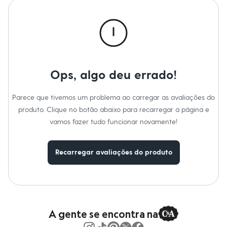
Manga
:
Sem manga
Calças
Cor
:
Off White
Casacos e Jaquetas
Marcas
:
Baby Club
Jeans
Gênero
:
Menina
Moda esportiva
Shorts e Saias
Vestidos
Masculino
Em alta
Ops, algo deu errado!
Dia dos Pais
Inverno
Novidades
Parece que tivemos um problema ao carregar as avaliações do
Roupas
produto. Clique no botão abaixo para recarregar a página e
Bermudas
Camisas
vamos fazer tudo funcionar novamente!
Calças
Camisetas e Regatas
Casacos e Jaquetas
Recarregar avaliações do produto
Jeans
Polos
Acessórios
Bolsas e Mochilas
Chapéus e Bonés
Cintos
A gente se encontra na
Carteiras
Óculos