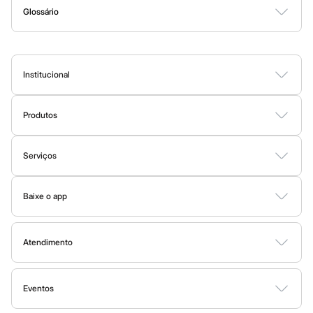
Jeans
Glossário
Moda esportiva
A
B
C
D
E
F
G
H
I
J
K
L
M
N
O
P
Q
R
S
T
U
V
W
X
Y
Z
0-9
Shorts e Bermudas
Todos os produtos
Infantil
Em alta
Institucional
Arrumadinho para os meninos
Romântico para as meninas
Sobre a C&A
Inverno
Produtos
Fornecedores
Novidades
Cartão C&A
Roupas menina
Termos e condições
0 a 24 meses
Sobre o cartão C&A
Serviços
1 a 5 anos
Política de privacidade
4 a 12 anos
C&A&VC
Tipos de serviços
10 a 16 anos
Trabalhe conosco
Conheça o programa
Roupas menino
Baixe o app
Clique e retire
Sustentabilidade
0 a 24 meses
C&A Pay
Google store
1 a 5 anos
Trocas e devoluções
Sobre o C&A Pay
Mapa do site
4 a 12 anos
Apple store
Formas de pagamento
Atendimento
10 a 16 anos
Solicite seu cartão
Investidores
Acessórios
Ajuda
Todas as vantagens
Governança
Recém-nascido
Sala de imprensa
Bolsas e Mochilas
Fale conosco
Minha C&A
Eventos
Ouvidoria / Relatórios
Chapéus
Privacidade
Nossas lojas
Calçados
Especial Dia dos Pais
Cupons de desconto
Configuração de cookies