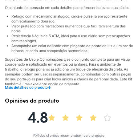
Sawary
Yessica
O conjunto foi pensado em cada detalhe para oferecer beleza e qualidade:
Moda esportiva
Relógio com mecanismo analógico, caixa e pulseira em aço resistente
Acessórios
com acabamento dourado.
Blusas
Visor prateado com marcadores numéricos que facilitam a leitura das
Calçados
horas.
Leggings
Resistência à água de 5 ATM, ideal para o uso diário sem preocupações
Shorts e Bermudas
com respingos.
Tops
Acompanha um colar delicado com pingente de ponto de luz e um par de
Moda íntima
brincos, criando uma composição harmoniosa.
Calcinhas
Sugestões de Uso e Combinações Use o conjunto completo para um visual
Cintas e Modeladores
coordenado e sofisticado em eventos ou jantares. Para o ambiente de
Meias
trabalho, o relógio por si só já adiciona um toque de elegância discreta. As
Pijamas
semijoias podem ser usadas separadamente, combinadas com outras peças
Sutiãs e Tops
do seu porta-joias para criar looks únicos e cheios de personalidade. Este kit
Moda praia
também é uma excelente opção de presente.
↓
Mais detalhes do produto
Biquínis
A gente se encontra na C&A! ❤
Maiôs
Opiniões do produto
Saídas de praia
Informacoes gerais:
Personagens
Material
:
Aço
4.8
Plus size
Cor
:
Dourado
Blusas e Camisetas
Marcas
:
C&A
Calças
Gênero
:
Feminino
Casacos e Jaquetas
Jeans
95
%
dos clientes recomendam este produto