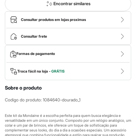
Calças
Encontrar similares
Casacos e Jaquetas
Jeans
Macacões
Consultar produtos em lojas proximas
Saias
Shorts e Bermudas
Vestidos
Consultar frete
Acessórios
Bolsas
Bonés e Chapéus
Formas de pagamento
Bijoux
Cintos
Óculos
Relógios
Troca fácil na loja -
GRÁTIS
Calçados
Botas
Sobre o produto
Chinelos
Rasteirinhas
Sandálias
Codigo do produto
:
1084640-dourado_1
Sapatilhas
Tênis
Marcas
Este kit da Mondaine é a escolha perfeita para quem busca elegância e
City
versatilidade em um único conjunto. Composto por um relógio analógico, um
colar e um par de brincos, ele oferece um toque de sofisticação para
Clock House
complementar seus looks, do dia a dia a ocasiões especiais. Um acessório
Mindset
atemporal que combina funcionalidade e estilo para realçar sua produção.