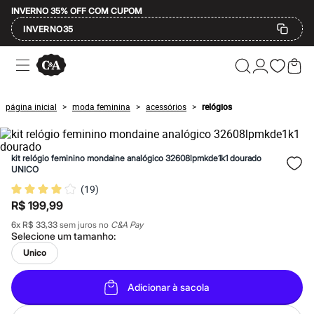
INVERNO 35% OFF COM CUPOM
INVERNO35
Ofertas
Compre por Departamento
Feminino
Masculino
página inicial
moda feminina
acessórios
relógios
>
>
>
Infantil
Calçados
Mindse7
Plus Size
kit relógio feminino mondaine analógico 32608lpmkde1k1 dourado
Até 20% off
UNICO
Até 40% off
(
19
)
Até 60% off
A partir de 60% off
R$ 199,99
Feminino
6
x
R$ 33,33
sem juros no
C&A Pay
Em alta
Selecione um
tamanho
:
Inverno
Alfaiataria
Unico
Novidades
Roupas
Adicionar à sacola
Blusas e Camisetas
Básicos