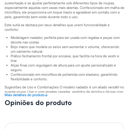
Sawary
sustentação e se ajustar perfeitamente sob diferentes tipos de roupas,
Yessica
especialmente aquelas com cavas mais abertas. Confeccionado em malha de
Moda esportiva
microfibra, ele proporciona um toque macio e agradável em contato com a
Acessórios
pele, garantindo bem-estar durante todo o uso.
Blusas
Este sutiã se destaca por seus detalhes que unem funcionalidade e
Calçados
conforto:
Leggings
Shorts e Bermudas
Modelagem nadador, perfeita para ser usada com regatas e peças com
Tops
decote nas costas.
Bojo macio que modela os seios sem aumentar o volume, oferecendo
Moda íntima
um caimento natural.
Calcinhas
Prático fechamento frontal por encaixe, que facilita na hora de vestir e
Cintas e Modeladores
tirar.
Meias
Alças finas com regulagem de altura para um ajuste personalizado e
Pijamas
seguro.
Sutiãs e Tops
Confeccionado em microfibra de poliamida com elastano, garantindo
Moda praia
flexibilidade e conforto.
Biquínis
Sugestões de Uso e Combinações O modelo nadador é um aliado versátil no
Maiôs
guarda-roupa. Use-o com regatas cavadas, vestidos de alcinha e blusas com
Saídas de praia
↓
Mais detalhes do produto
recortes nas costas para um visual onde as alças do sutiã não ficam
Personagens
Opiniões do produto
aparentes. Sua estrutura com bojo e fecho frontal o torna uma peça de moda
Plus size
íntima indispensável para looks casuais e esportivos, proporcionando a
Blusas e Camisetas
sustentação necessária com discrição.
Calças
A gente se encontra na C&A! ❤
Casacos e Jaquetas
Jeans