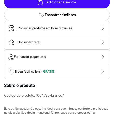
Calças
Adicionar à sacola
Casacos e Jaquetas
Jeans
Macacões
Encontrar similares
Saias
Shorts e Bermudas
Vestidos
Consultar produtos em lojas proximas
Acessórios
Bolsas
Bonés e Chapéus
Consultar frete
Bijoux
Cintos
Óculos
Formas de pagamento
Relógios
Calçados
Botas
Troca fácil na loja -
GRÁTIS
Chinelos
Rasteirinhas
Sandálias
Sobre o produto
Sapatilhas
Tênis
Codigo do produto
:
1064785-branco_1
Marcas
City
Clock House
Este sutiã nadador é a escolha ideal para quem busca conforto e praticidade
Mindset
no dia a dia. Seu design funcional foi pensado para oferecer ótima