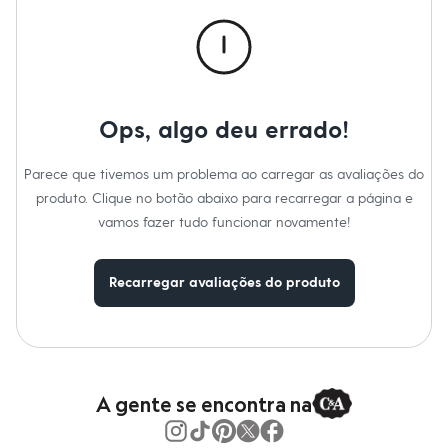
A Modelo veste tamanho P.
Suas medidas são:
Moda esportiva
Shorts e Saias
Altura: 173cm / Busto: 81cm / Cintura: 65cm / Quadril: 89cm.
Vestidos
Masculino
Informacoes gerais:
Em alta
Material
:
90% poliamida, 10% elastano
Dia dos Pais
Cor
:
Branco
Inverno
Marcas
:
Soul Intimates
Ops, algo deu errado!
Novidades
Roupas
Bermudas
Parece que tivemos um problema ao carregar as avaliações do
Camisas
produto. Clique no botão abaixo para recarregar a página e
Calças
Camisetas e Regatas
vamos fazer tudo funcionar novamente!
Casacos e Jaquetas
Jeans
Polos
Recarregar avaliações do produto
Acessórios
Bolsas e Mochilas
Chapéus e Bonés
Cintos
Carteiras
Óculos
A gente se encontra na
Relógios
Calçados
Botas