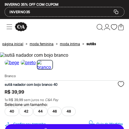
INVERNO 35% OFF COM CUPOM
INVERNO35
Ofertas
Compre por Departamento
Feminino
Masculino
página inicial
moda feminina
moda íntima
sutiãs
>
>
>
Infantil
Calçados
Mindse7
Plus Size
Até 20% off
Até 40% off
Branco
Até 60% off
A partir de 60% off
sutiã nadador com bojo branco 40
Feminino
R$ 39,99
Em alta
Inverno
1
x
R$ 39,99
sem juros no
C&A Pay
Alfaiataria
Selecione um
tamanho
:
Novidades
40
42
44
46
48
Roupas
Blusas e Camisetas
Básicos
Confira seu tamanho
Guia de Medidas