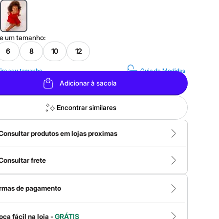
ne um
tamanho
:
6
8
10
12
ira seu tamanho
Guia de Medidas
Adicionar à sacola
Encontrar similares
Consultar produtos em lojas proximas
Consultar frete
rmas de pagamento
oca fácil na loja -
GRÁTIS