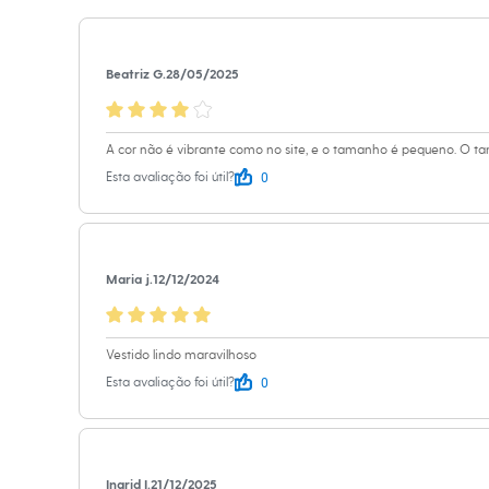
Shorts e Saias
Material
:
100%
Vestidos
Cor
:
Vermelho
Masculino
Marcas
:
C&A
Em alta
Beatriz G.
28/05/2025
Dia dos Pais
Inverno
Novidades
Roupas
A cor não é vibrante como no site, e o tamanho é pequeno. O t
Bermudas
0
Esta avaliação foi útil?
Camisas
Calças
Camisetas e Regatas
Casacos e Jaquetas
Jeans
Maria j.
12/12/2024
Polos
Acessórios
Bolsas e Mochilas
Chapéus e Bonés
Vestido lindo maravilhoso
Cintos
Carteiras
0
Esta avaliação foi útil?
Óculos
Relógios
Calçados
Botas
Chinelos
Ingrid I.
21/12/2025