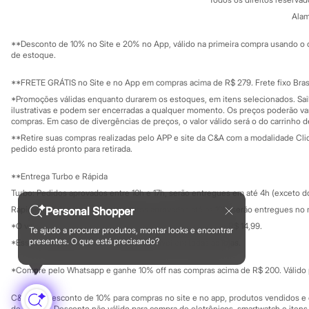
Trabalhe conosco
C&A Pay
Sandálias
Sobre o C&A P
Alam
Tênis
Sustentabilidade
Solicite seu ca
Diversão
Mapa do site
**Desconto de 10% no Site e 20% no App, válido na primeira compra usando o 
Marcas
Governança
Investidores
de estoque.
Baby Club
Ouvidoria / Rel
Fifteen
Sala de imprensa
Educação fina
**FRETE GRÁTIS no Site e no App em compras acima de R$ 279. Frete fixo Brasi
Miss Fifteen
Privacidade
Palomino
Sustentabilida
*Promoções válidas enquanto durarem os estoques, em itens selecionados. Sa
Configuração de cookies
Moda íntima
ilustrativas e podem ser encerradas a qualquer momento. Os preços poderão var
Calcinhas
Minha privacidade
compras. Em caso de divergências de preços, o valor válido será o do carrinho 
Cuecas
**Retire suas compras realizadas pelo APP e site da C&A com a modalidade Clique
Meias
pedido está pronto para retirada.
Pijamas
Moda praia
**Entrega Turbo e Rápida
Biquínis e Maiôs
Turbo: Pedidos aprovados entre 10h e 17h, serão entregues em até 4h (exceto d
Blusas de proteção
Sungas
Rápida: Pedidos com os pagamentos aprovados até as 10h, serão entregues no 
Personal Shopper
Personagens
*O valor do frete para o turbo é R$ 24,99 e para a rápida é R$ 14,99.
Te ajudo a procurar produtos, montar looks e encontrar
Bluey
Formas de pagamento
presentes. O que está precisando?
*Essa condição ainda não estará disponível em todas as lojas.
Disney
Hello Kitty
Homem Aranha
*Compre pelo Whatsapp e ganhe 10% off nas compras acima de R$ 200. Válido p
Minecraft
Naruto
C&A Pay: desconto de 10% para compras no site e no app, produtos vendidos e e
Patrulha Canina
de R$ 400. Desconto não válido para compra de eletrônicos, smartwatch e iten