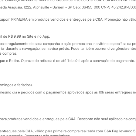
Todas as vantagens
ay
eda Araguaia, 1222, Alphaville - Barueri - SP Cep: 06455-000 CNPJ 45.242.914/00
Minha C&A
rtão
Cupons de desconto
cupom PRIMEIRA em produtos vendidos e entregues pela C&A. Promoção não válida p
Cartão presente
atórios
Sobre o cartão presente
nceira
l de R$ 9,99 no Site e no App.
de
iba o regulamento de cada campanha e ação promocional na vitrine específica da
iar durante a navegação, sem aviso prévio. Pode também ocorrer divergência entre
de compras.
 e Retire. O prazo de retirada é de até 1 dia útil após a aprovação do pagamento. 
omingos e feriados).
mesmo dia e pedidos com o pagamentos aprovados após as 10h serão entregues no 
Segurança e qualidade
ara produtos vendidos e entregues pela C&A. Desconto não será aplicado na compr
ntregues pela C&A, válido para primeira compra realizada com C&A Pay, levando 5 
s em promoção. Descontos não cumulativos.