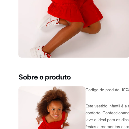
Casacos e Jaquetas
Jeans
Macacões
Saias
Shorts e Bermudas
Vestidos
Acessórios
Bolsas
Bonés e Chapéus
Bijoux
Cintos
Óculos
Relógios
Calçados
Botas
Sobre o produto
Chinelos
Rasteirinhas
Sandálias
Codigo do produto
:
107
Sapatilhas
Tênis
Marcas
Este vestido infantil é 
City
conforto. Confeccionado
Clock House
leve e ideal para os dia
Mindset
Sawary
festas e momentos espec