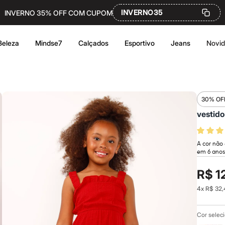
INVERNO35
INVERNO 35% OFF COM CUPOM
Beleza
Mindse7
Calçados
Esportivo
Jeans
Novi
30% OF
vestido
A cor não
em 6 anos
R$ 1
4
x
R$ 32,
Cor selec