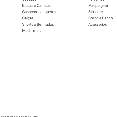
Blusas e Camisas
Maquiagem
Casacos e Jaquetas
Skincare
Calças
Corpo e Banho
Shorts e Bermudas
Acessórios
Moda Íntima
Baixe o app
Google store
Apple store
 conosco pelo chat on-line