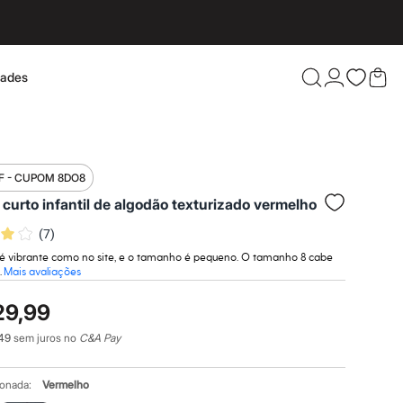
dades
Confira 
F - CUPOM 8DO8
 curto infantil de algodão texturizado vermelho
(
7
)
 é vibrante como no site, e o tamanho é pequeno. O tamanho 8 cabe
.
Mais avaliações
29,99
49
sem juros no
C&A Pay
ionada:
Vermelho