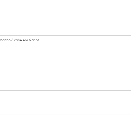
 algodão
amanho 8 cabe em 6 anos.