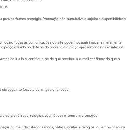
Atendimento
01-05
Ajuda
Fale conosco
ara perfumes prestígio. Promoção não cumulativa e sujeita a disponibilidade
Nossas lojas
Nossas lojas plus size
Central de ética
 promoção. Todas as comunicações do site podem possuir imagens meramente
 o preço exibido no detalhe do produto e o preço apresentado no carrinho de
Eventos
Antes de ir à loja, certifique-se de que recebeu o e-mail confirmando que o
Especial Dia dos Pais
dia seguinte (exceto domingos e feriados).
a de eletrônicos, relógios, cosméticos e itens em promoção.
peças ou mais da categoria moda, beleza, óculos e relógios, ou em valor acima