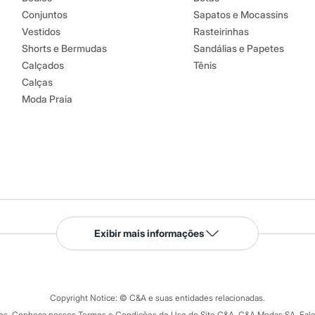
Conjuntos
Sapatos e Mocassins
Vestidos
Rasteirinhas
Shorts e Bermudas
Sandálias e Papetes
Calçados
Tênis
Calças
Moda Praia
Serviços
Exibir mais informações
Tipos de serviços
o C&A
Clique e retire
Trocas e devoluções
ograma
Copyright Notice: © C&A e suas entidades relacionadas.
Formas de pagamento
dos. Conheça nossos Termos e Condições de Uso do Site C&A. C&A Modas SA. Fale