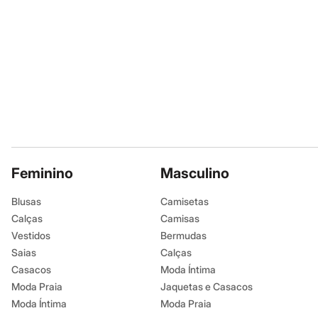
Shorts e Saias
Vestidos
Masculino
Em alta
Dia dos Pais
Inverno
Novidades
Roupas
Bermudas
Camisas
Calças
Camisetas e Regatas
Casacos e Jaquetas
Feminino
Jeans
Masculino
Polos
Acessórios
Blusas
Camisetas
Bolsas e Mochilas
Calças
Camisas
Chapéus e Bonés
Cintos
Vestidos
Bermudas
Carteiras
Saias
Calças
Óculos
Casacos
Moda Íntima
Relógios
Calçados
Moda Praia
Jaquetas e Casacos
Botas
Moda Íntima
Moda Praia
Chinelos