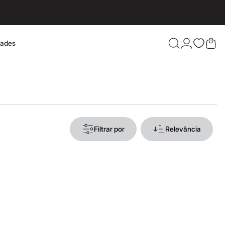
dades
Confira 
Filtrar por
Relevância