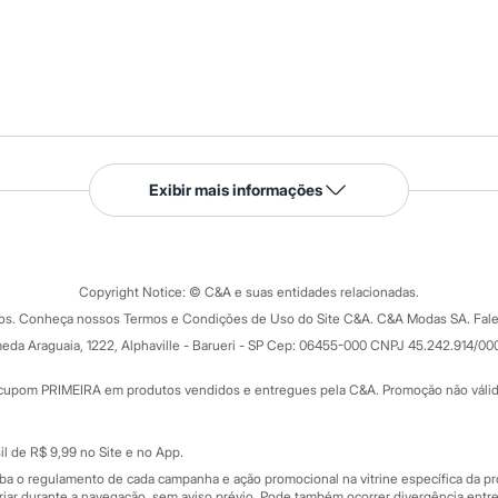
Serviços
Exibir mais informações
Tipos de serviços
o C&A
Clique e retire
Trocas e devoluções
ograma
Copyright Notice: © C&A e suas entidades relacionadas.
Formas de pagamento
dos. Conheça nossos Termos e Condições de Uso do Site C&A. C&A Modas SA. Fale
Todas as vantagens
ay
eda Araguaia, 1222, Alphaville - Barueri - SP Cep: 06455-000 CNPJ 45.242.914/00
Minha C&A
rtão
Cupons de desconto
cupom PRIMEIRA em produtos vendidos e entregues pela C&A. Promoção não válida p
Cartão presente
atórios
Sobre o cartão presente
nceira
l de R$ 9,99 no Site e no App.
de
iba o regulamento de cada campanha e ação promocional na vitrine específica da
iar durante a navegação, sem aviso prévio. Pode também ocorrer divergência entre