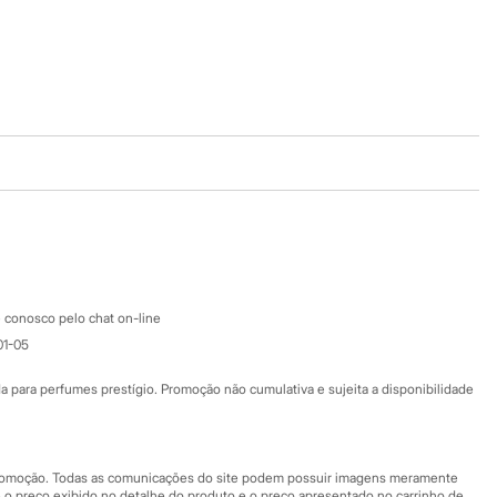
Baixe o app
Google store
Apple store
Atendimento
 conosco pelo chat on-line
01-05
Ajuda
Fale conosco
ara perfumes prestígio. Promoção não cumulativa e sujeita a disponibilidade
Nossas lojas
Nossas lojas plus size
Central de ética
 promoção. Todas as comunicações do site podem possuir imagens meramente
 o preço exibido no detalhe do produto e o preço apresentado no carrinho de