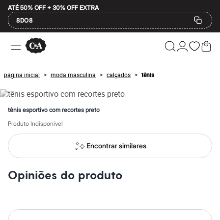
ATÉ 50% OFF + 30% OFF EXTRA
8DO8
Ofertas
Compre por Departamento
Feminino
Masculino
página inicial
moda masculina
calçados
tênis
>
>
>
Infantil
Calçados
Mindse7
Plus Size
tênis esportivo com recortes preto
Até 20% off
Até 40% off
Produto Indisponível
Até 60% off
A partir de 60% off
Encontrar similares
Feminino
Em alta
Inverno
Opiniões do produto
Alfaiataria
Novidades
Roupas
Blusas e Camisetas
Básicos