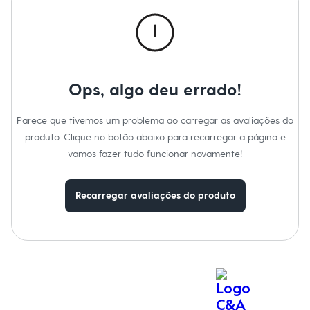
Calças
Casacos e Jaquetas
Jeans
Macacões
Saias
Shorts e Bermudas
Vestidos
Ops, algo deu errado!
Acessórios
Bolsas
Bonés e Chapéus
Parece que tivemos um problema ao carregar as avaliações do
Bijoux
produto. Clique no botão abaixo para recarregar a página e
Cintos
Óculos
vamos fazer tudo funcionar novamente!
Relógios
Calçados
Botas
Recarregar avaliações do produto
Chinelos
Rasteirinhas
Sandálias
Sapatilhas
Tênis
Marcas
City
Clock House
Mindset