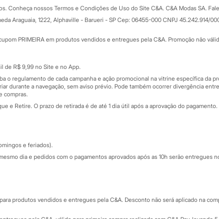
Formas de pagamento
dos. Conheça nossos Termos e Condições de Uso do Site C&A. C&A Modas SA. Fale
Todas as vantagens
ay
eda Araguaia, 1222, Alphaville - Barueri - SP Cep: 06455-000 CNPJ 45.242.914/00
Minha C&A
rtão
Cupons de desconto
cupom PRIMEIRA em produtos vendidos e entregues pela C&A. Promoção não válida p
Cartão presente
atórios
Sobre o cartão presente
nceira
l de R$ 9,99 no Site e no App.
de
iba o regulamento de cada campanha e ação promocional na vitrine específica da
iar durante a navegação, sem aviso prévio. Pode também ocorrer divergência entre
de compras.
 e Retire. O prazo de retirada é de até 1 dia útil após a aprovação do pagamento. 
omingos e feriados).
mesmo dia e pedidos com o pagamentos aprovados após as 10h serão entregues no 
Segurança e qualidade
ara produtos vendidos e entregues pela C&A. Desconto não será aplicado na compr