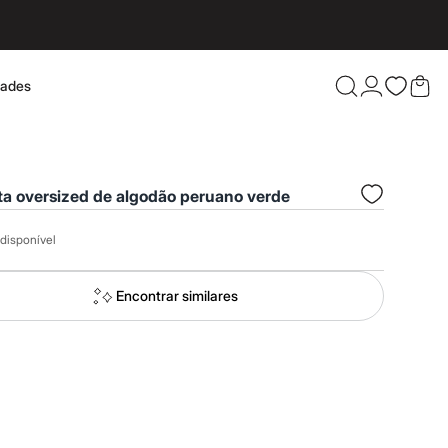
dades
Confira 
ta oversized de algodão peruano verde
disponível
Encontrar similares