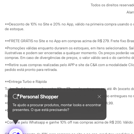
Política de privacidade
Sonic
Todos os direitos reserva
Trabalhe conosco
C&A Pay
Stitch
Sobre o C&A P
Alam
Sustentabilidade
Beleza
Solicite seu ca
Kits
Mapa do site
**Desconto de 10% no Site e 20% no App, válido na primeira compra usando o 
Perfumes árabes
Governança
Investidores
de estoque.
Novidades
Ouvidoria / Rel
Sala de imprensa
Cabelos
Educação fina
**FRETE GRÁTIS no Site e no App em compras acima de R$ 279. Frete fixo Brasi
Condicionador
Privacidade
Escovas e Pentes
Sustentabilida
*Promoções válidas enquanto durarem os estoques, em itens selecionados. Sa
Configuração de cookies
Finalizadores
ilustrativas e podem ser encerradas a qualquer momento. Os preços poderão var
Minha privacidade
compras. Em caso de divergências de preços, o valor válido será o do carrinho 
Shampoo
Tratamento
**Retire suas compras realizadas pelo APP e site da C&A com a modalidade Clique
Cuidados com o corpo
pedido está pronto para retirada.
Hidratante
Protetor solar
**Entrega Turbo e Rápida
Tratamento
Turbo: Pedidos aprovados entre 10h e 17h, serão entregues em até 4h (exceto d
Cuidados com o rosto
Esfoliante
Personal Shopper
Rápida: Pedidos com os pagamentos aprovados até as 10h, serão entregues no 
Hidratante
*O valor do frete para o turbo é R$ 24,99 e para a rápida é R$ 14,99.
Te ajudo a procurar produtos, montar looks e encontrar
Protetor solar
Formas de pagamento
presentes. O que está precisando?
*Essa condição ainda não estará disponível em todas as lojas.
Tônicos
Maquiagens
*Compre pelo Whatsapp e ganhe 10% off nas compras acima de R$ 200. Válido p
Base
Batom