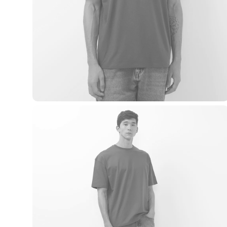
Casacos e Jaquetas
Jeans
Macacões
Saias
Shorts e Bermudas
Vestidos
Acessórios
Bolsas
Bonés e Chapéus
Bijoux
Cintos
Óculos
Relógios
Calçados
Botas
Chinelos
Rasteirinhas
Sandálias
Sapatilhas
Tênis
Marcas
City
Clock House
Mindset
Sawary