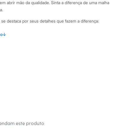
m abrir mão da qualidade. Sinta a diferença de uma malha
a.
 se destaca por seus detalhes que fazem a diferença:
 com caimento reto e solto, proporcionando conforto e um
to
↓
alha premium de algodão peruano, que oferece toque macio
ssico com acabamento em malha canelada.
bamento pespontado, garantindo um caimento impecável.
binações Versátil e atemporal, esta camiseta preta é um item
upa masculino. Para um visual casual, combine-a com uma
escura e tênis brancos. Se a ideia é um look mais
m bermudas de sarja e sandálias. A peça também funciona
sições com jaquetas jeans ou camisas estampadas abertas.
 C&A! ❤
mendam este produto