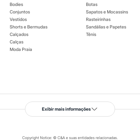
Bodies
Botas
Conjuntos
Sapatos e Mocassins
Vestidos
Rasteirinhas
Shorts e Bermudas
Sandálias e Papetes
Calçados
Tênis
Calças
Moda Praia
Serviços
Exibir mais informações
Tipos de serviços
o C&A
Clique e retire
Trocas e devoluções
ograma
Copyright Notice: © C&A e suas entidades relacionadas.