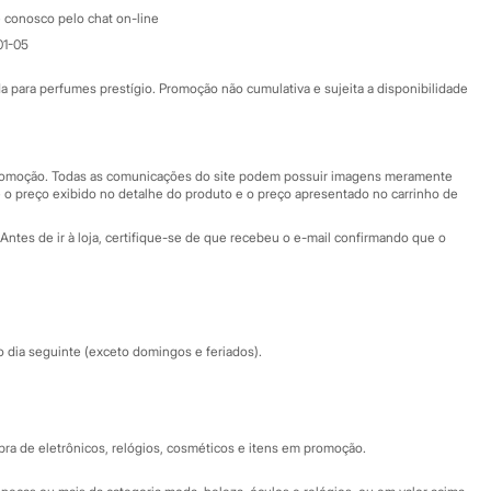
Atendimento
 conosco pelo chat on-line
01-05
Ajuda
Fale conosco
ara perfumes prestígio. Promoção não cumulativa e sujeita a disponibilidade
Nossas lojas
Nossas lojas plus size
Central de ética
 promoção. Todas as comunicações do site podem possuir imagens meramente
 o preço exibido no detalhe do produto e o preço apresentado no carrinho de
Eventos
Antes de ir à loja, certifique-se de que recebeu o e-mail confirmando que o
Especial Dia dos Pais
dia seguinte (exceto domingos e feriados).
a de eletrônicos, relógios, cosméticos e itens em promoção.