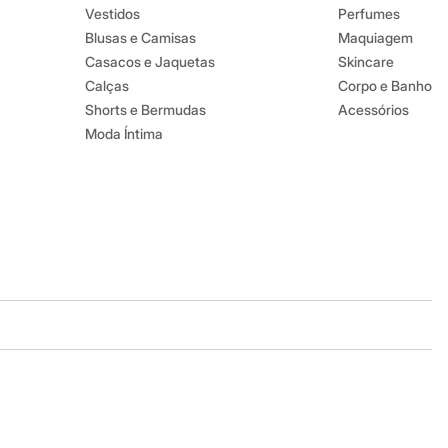
Vestidos
Perfumes
Blusas e Camisas
Maquiagem
Casacos e Jaquetas
Skincare
Calças
Corpo e Banho
Shorts e Bermudas
Acessórios
Moda Íntima
Baixe o app
Google store
Apple store