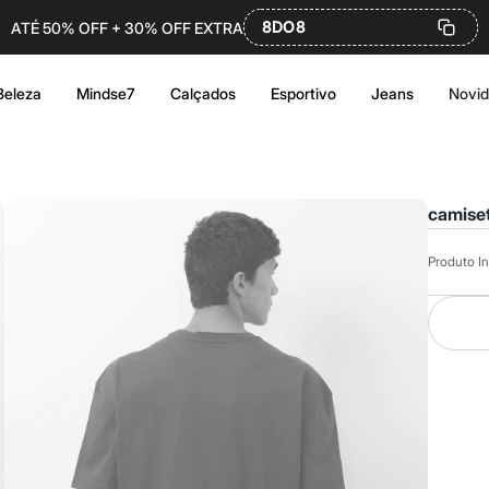
8DO8
ATÉ 50% OFF + 30% OFF EXTRA
Beleza
Mindse7
Calçados
Esportivo
Jeans
Novi
camise
Produto In