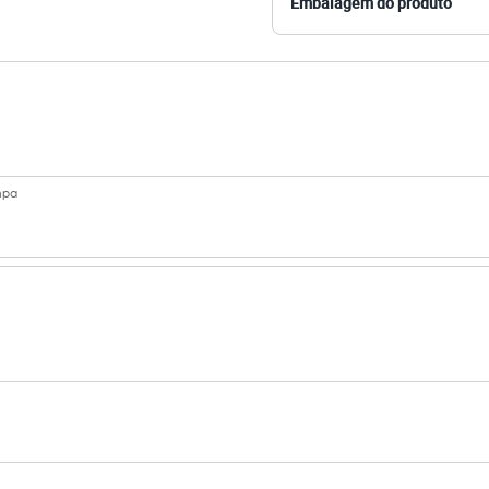
Embalagem do produto
o
:
Todos os tipos de cabelo
mpa