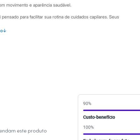
com movimento e aparência saudável.
pensado para facilitar sua rotina de cuidados capilares. Seus
cluem:
to
↓
a oleosidade da raiz instantaneamente, sem deixar resíduos.
s leves, soltos e com movimento entre as lavagens.
adável sensação de frescor com sua fragrância de menta.
nhado a um consumo mais consciente.
 150ml, perfeita para levar na bolsa ou em viagens.
binações Para um resultado impecável, agite bem a lata
o shampoo a seco nos cabelos secos, a uma distância de
 da raiz. Massageie suavemente com as pontas dos dedos e
ver o excesso. É o produto ideal para usar após a academia,
90
%
o de última hora ou para dar mais volume e textura ao
m visual renovado em poucos minutos.
Custo-benefício
100
%
 C&A! ❤
mendam este produto
s: