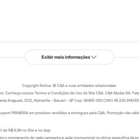
Serviços
Exibir mais informações
Tipos de serviços
o C&A
Clique e retire
Trocas e devoluções
ograma
Copyright Notice: © C&A e suas entidades relacionadas.
Formas de pagamento
dos. Conheça nossos Termos e Condições de Uso do Site C&A. C&A Modas SA. Fale
Todas as vantagens
ay
eda Araguaia, 1222, Alphaville - Barueri - SP Cep: 06455-000 CNPJ 45.242.914/00
Minha C&A
rtão
Cupons de desconto
cupom PRIMEIRA em produtos vendidos e entregues pela C&A. Promoção não válida p
Cartão presente
atórios
Sobre o cartão presente
nceira
l de R$ 9,99 no Site e no App.
de
iba o regulamento de cada campanha e ação promocional na vitrine específica da