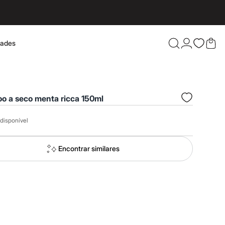
dades
Confira 
o a seco menta ricca 150ml
disponível
Encontrar similares