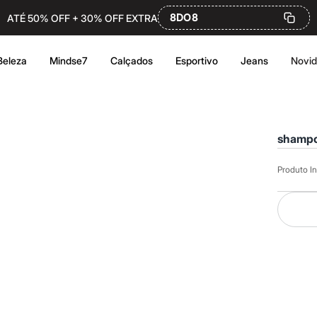
8DO8
ATÉ 50% OFF + 30% OFF EXTRA
Beleza
Mindse7
Calçados
Esportivo
Jeans
Novi
shampo
Produto In