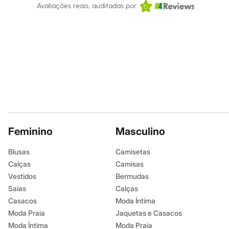
Relógios
Avaliações reais, auditadas por:
Calçados
Botas
Chinelos
Sapatos
Sandálias e Papetes
Tênis
Moda esportiva
Acessórios
Bermudas
Camisetas
Calças
Calçados
Regatas
Feminino
Masculino
Moda íntima
Cuecas
Blusas
Meias
Camisetas
Pijamas
Calças
Camisas
Moda praia
Vestidos
Bermudas
Personagens
Saias
Plus size
Calças
Blusas e Camisetas
Casacos
Moda Íntima
Calças
Moda Praia
Jaquetas e Casacos
Camisas
Moda Íntima
Casacos e Jaquetas
Moda Praia