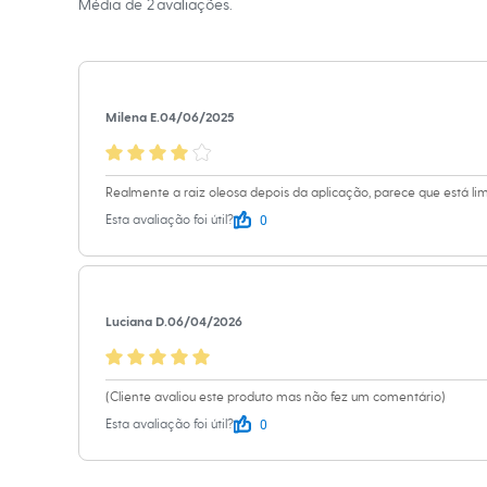
Média de
2
avaliações.
Calças
Casacos e Jaquetas
Tipo de Cabel
Jeans
Marcas
:
Ricca
Moda esportiva
Shorts e Saias
Vestidos
Milena E.
04/06/2025
Masculino
Em alta
Dia dos Pais
Inverno
Realmente a raiz oleosa depois da aplicação, parece que está li
Novidades
0
Esta avaliação foi útil?
Roupas
Bermudas
Camisas
Calças
Camisetas e Regatas
Casacos e Jaquetas
Luciana D.
06/04/2026
Jeans
Polos
Acessórios
(Cliente avaliou este produto mas não fez um comentário)
Bolsas e Mochilas
Chapéus e Bonés
0
Esta avaliação foi útil?
Cintos
Carteiras
Óculos