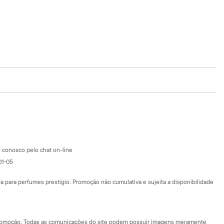
Baixe o app
Google store
Apple store
Atendimento
 conosco pelo chat on-line
01-05
Ajuda
Fale conosco
ara perfumes prestígio. Promoção não cumulativa e sujeita a disponibilidade
Nossas lojas
Nossas lojas plus size
Central de ética
 promoção. Todas as comunicações do site podem possuir imagens meramente