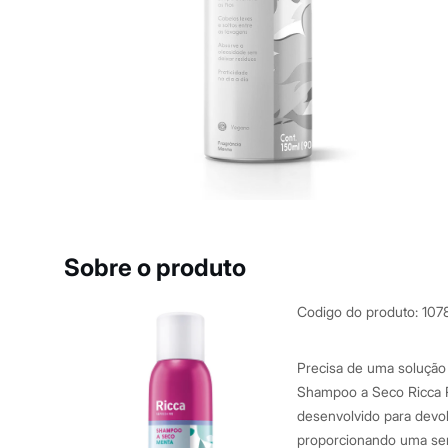
Roupas
Blusas e Camisetas
Básicos
Calças
Casacos e Jaquetas
Jeans
Macacões
Saias
Shorts e Bermudas
Vestidos
Acessórios
Bolsas
Bonés e Chapéus
Bijoux
Cintos
Sobre o produto
Óculos
Relógios
Calçados
Codigo do produto
:
107
Botas
Chinelos
Rasteirinhas
Precisa de uma solução 
Sandálias
Shampoo a Seco Ricca Re
Sapatilhas
desenvolvido para devol
Tênis
Marcas
proporcionando uma sens