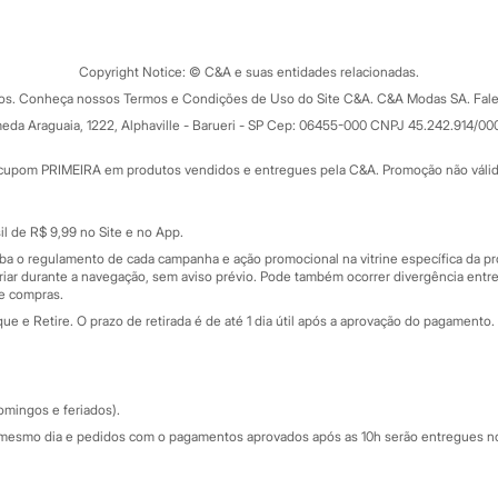
Tipos de serviços
o C&A
Clique e retire
Trocas e devoluções
ograma
Copyright Notice: © C&A e suas entidades relacionadas.
Formas de pagamento
dos. Conheça nossos Termos e Condições de Uso do Site C&A. C&A Modas SA. Fale
Todas as vantagens
ay
eda Araguaia, 1222, Alphaville - Barueri - SP Cep: 06455-000 CNPJ 45.242.914/00
Minha C&A
rtão
Cupons de desconto
cupom PRIMEIRA em produtos vendidos e entregues pela C&A. Promoção não válida p
Cartão presente
atórios
Sobre o cartão presente
nceira
l de R$ 9,99 no Site e no App.
de
iba o regulamento de cada campanha e ação promocional na vitrine específica da
iar durante a navegação, sem aviso prévio. Pode também ocorrer divergência entre
de compras.
 e Retire. O prazo de retirada é de até 1 dia útil após a aprovação do pagamento. 
omingos e feriados).
mesmo dia e pedidos com o pagamentos aprovados após as 10h serão entregues no 
Segurança e qualidade