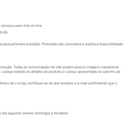
Google store
Apple store
Atendimento
 conosco pelo chat on-line
01-05
Ajuda
Fale conosco
ara perfumes prestígio. Promoção não cumulativa e sujeita a disponibilidade
Nossas lojas
Nossas lojas plus size
Central de ética
 promoção. Todas as comunicações do site podem possuir imagens meramente
 o preço exibido no detalhe do produto e o preço apresentado no carrinho de
Eventos
Antes de ir à loja, certifique-se de que recebeu o e-mail confirmando que o
Especial Dia dos Pais
dia seguinte (exceto domingos e feriados).