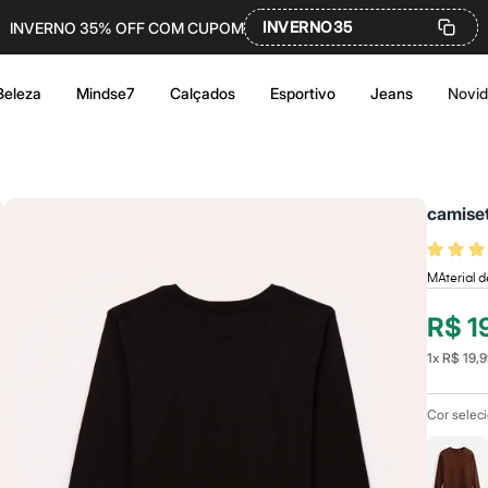
INVERNO35
INVERNO 35% OFF COM CUPOM
Beleza
Mindse7
Calçados
Esportivo
Jeans
Novi
camiset
MAterial d
R$ 1
1
x
R$ 19,9
Cor selec