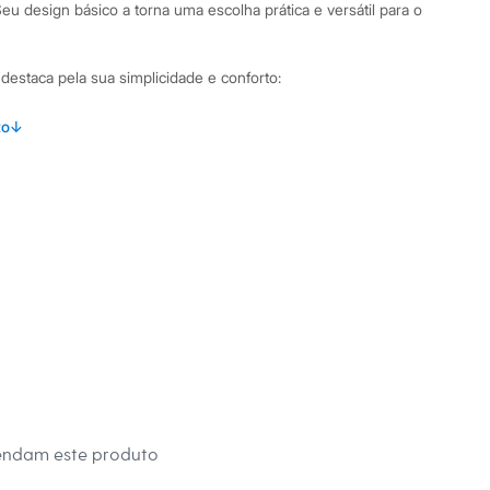
u design básico a torna uma escolha prática e versátil para o
e destaca pela sua simplicidade e conforto:
lha 100% algodão, que oferece um toque macio e respirável
to
↓
caimento confortável, garantindo liberdade de movimento
a e mangas longas, ideal para os dias mais frescos.
ura pespontada que assegura maior durabilidade à peça.
inações Versátil, esta camiseta básica é a base para
Fica ótima com calças jeans ou de moletom para um look
seio. Nos dias mais frios, pode ser usada como primeira
 ou um casaco infantil, mantendo os pequenos aquecidos e
 C&A! ❤
endam este produto
s: