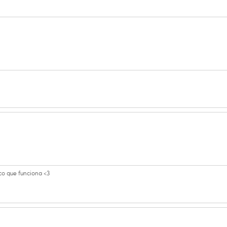
 algodão
no
co que funciona <3