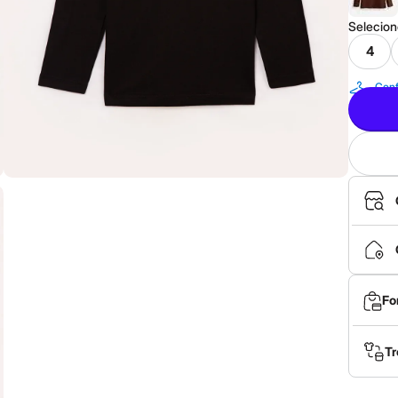
Selecio
4
Conf
Fo
Tr