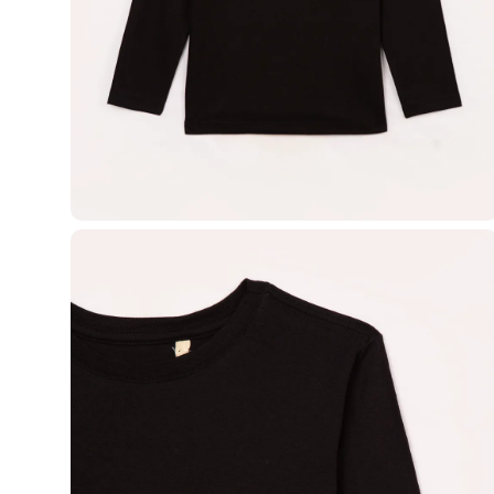
Casacos e Jaquetas
Jeans
Macacões
Saias
Shorts e Bermudas
Vestidos
Acessórios
Bolsas
Bonés e Chapéus
Bijoux
Cintos
Óculos
Relógios
Calçados
Botas
Chinelos
Rasteirinhas
Sandálias
Sapatilhas
Tênis
Marcas
City
Clock House
Mindset
Sawary