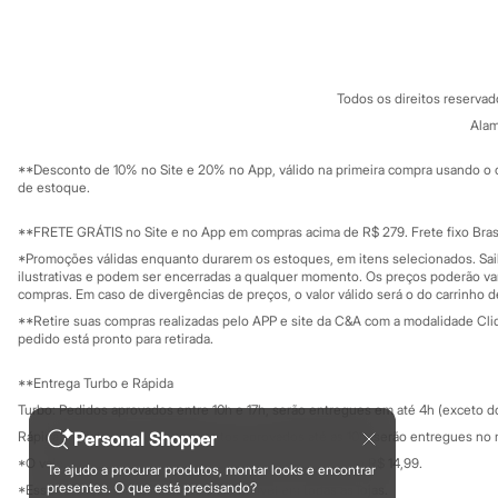
Sobre a C&A
Cartão C&A
Sonic
Sobre o cartã
Fornecedores
Stitch
Termos e condições
C&A&VC
Beleza
Conheça o pr
Kits
Política de privacidade
Perfumes árabes
Todos os direitos reserva
Trabalhe conosco
C&A Pay
Novidades
Sobre o C&A P
Alam
Sustentabilidade
Cabelos
Solicite seu ca
Condicionador
Mapa do site
**Desconto de 10% no Site e 20% no App, válido na primeira compra usando o 
Escovas e Pentes
Governança
Investidores
de estoque.
Finalizadores
Ouvidoria / Rel
Sala de imprensa
Shampoo
Educação fina
**FRETE GRÁTIS no Site e no App em compras acima de R$ 279. Frete fixo Brasi
Tratamento
Privacidade
Cuidados com o corpo
Sustentabilida
*Promoções válidas enquanto durarem os estoques, em itens selecionados. Sa
Configuração de cookies
Hidratante
ilustrativas e podem ser encerradas a qualquer momento. Os preços poderão var
Minha privacidade
compras. Em caso de divergências de preços, o valor válido será o do carrinho 
Protetor solar
Tratamento
**Retire suas compras realizadas pelo APP e site da C&A com a modalidade Clique
Cuidados com o rosto
pedido está pronto para retirada.
Esfoliante
Hidratante
**Entrega Turbo e Rápida
Protetor solar
Turbo: Pedidos aprovados entre 10h e 17h, serão entregues em até 4h (exceto d
Tônicos
Maquiagens
Personal Shopper
Rápida: Pedidos com os pagamentos aprovados até as 10h, serão entregues no 
Base
*O valor do frete para o turbo é R$ 24,99 e para a rápida é R$ 14,99.
Te ajudo a procurar produtos, montar looks e encontrar
Batom
Formas de pagamento
presentes. O que está precisando?
*Essa condição ainda não estará disponível em todas as lojas.