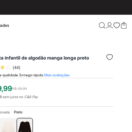
dades
Confira 
a infantil de algodão manga longa preto
(
44
)
e qualidade. Entrega rápida.
Mais avaliações
9,99
R$ 39,99
9
sem juros no
C&A Pay
ionada:
Preto