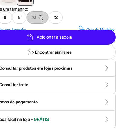
ne um
tamanho
:
6
8
10
12
ira seu tamanho
Guia de Medidas
Adicionar à sacola
Encontrar similares
Consultar produtos em lojas proximas
Consultar frete
rmas de pagamento
oca fácil na loja -
GRÁTIS