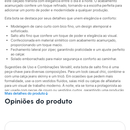
este calçado transita com elegância entre o dia e a noite. O acabamento
Moda esportiva
acamurçado confere um toque refinado, tornando-a a escolha perfeita para
Shorts e Saias
adicionar um ponto de poder e modernidade a qualquer produção.
Vestidos
Masculino
Esta bota se destaca por seus detalhes que unem elegância e conforto:
Em alta
Modelagem de cano curto com bico fino, um design atemporal e
Dia dos Pais
sofisticado.
Inverno
Salto alto fino que confere um toque de poder e elegância ao visual.
Novidades
Confeccionada em material sintético com acabamento acamurçado,
Roupas
proporcionando um toque macio.
Bermudas
Fechamento lateral por zíper, garantindo praticidade e um ajuste perfeito
Camisas
ao calçar.
Calças
Solado emborrachado para maior segurança e conforto ao caminhar.
Camisetas e Regatas
Sugestões de Uso e Combinações Versátil, esta bota de salto fino é uma
Casacos e Jaquetas
peça-chave para diversas composições. Para um look casual chic, combine-a
Jeans
com uma calça jeans skinny e um tricô. Em ocasiões que pedem mais
Polos
formalidade, use-a com vestidos fluidos, saias midi ou calças de alfaiataria
Acessórios
para um visual de trabalho moderno. À noite, ela se torna a protagonista ao
Bolsas e Mochilas
ser usada com peças de couro ou vestidos curtos, garantindo uma produção
↓
Mais detalhes do produto
impactante.
Chapéus e Bonés
Opiniões do produto
Cintos
A gente se encontra na C&A! ❤
Carteiras
Óculos
Informacoes gerais:
Relógios
Material
:
Sintético
Calçados
Cor
:
Preto
Botas
Marcas
:
Oneself