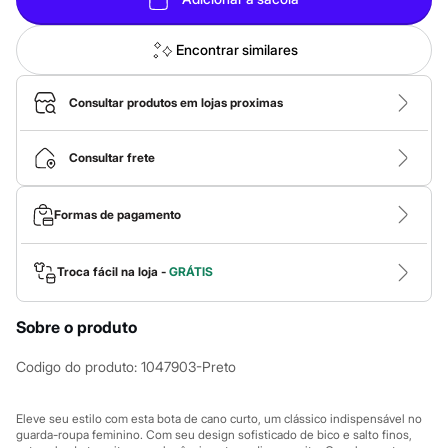
Sawary
Yessica
Moda esportiva
Encontrar similares
Acessórios
Blusas
Calçados
Consultar produtos em lojas proximas
Leggings
Shorts e Bermudas
Tops
Consultar frete
Moda íntima
Calcinhas
Cintas e Modeladores
Formas de pagamento
Meias
Pijamas
Sutiãs e Tops
Troca fácil na loja -
GRÁTIS
Moda praia
Biquínis
Maiôs
Sobre o produto
Saídas de praia
Personagens
Plus size
Codigo do produto
:
1047903-Preto
Blusas e Camisetas
Calças
Casacos e Jaquetas
Eleve seu estilo com esta bota de cano curto, um clássico indispensável no
Jeans
guarda-roupa feminino. Com seu design sofisticado de bico e salto finos,