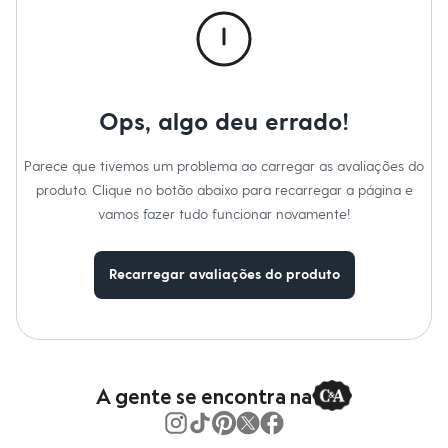
Chinelos
Gênero
:
Feminino
Sapatos
Sandálias e Papetes
Tênis
Moda esportiva
Acessórios
Bermudas
Ops, algo deu errado!
Camisetas
Calças
Parece que tivemos um problema ao carregar as avaliações do
Calçados
Regatas
produto. Clique no botão abaixo para recarregar a página e
Moda íntima
vamos fazer tudo funcionar novamente!
Cuecas
Meias
Pijamas
Recarregar avaliações do produto
Moda praia
Personagens
Plus size
Blusas e Camisetas
Calças
Camisas
Casacos e Jaquetas
A gente se encontra na
Jeans
Moda esportiva
Shorts e Bermudas