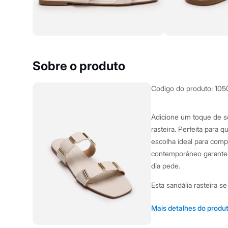
Yessica
Moda esportiva
Acessórios
Blusas
Calçados
Leggings
Shorts e Bermudas
Sobre o produto
Tops
Moda íntima
Calcinhas
Codigo do produto
:
105
Cintas e Modeladores
Meias
Pijamas
Adicione um toque de s
Sutiãs e Tops
rasteira. Perfeita para 
Moda praia
Biquínis
escolha ideal para comp
Maiôs
contemporâneo garante u
Saídas de praia
dia pede.
Personagens
Plus size
Esta sandália rasteira s
Blusas e Camisetas
Calças
Casacos e Jaquetas
Bico quadrado, uma 
Mais detalhes do produ
Jeans
Cabedal com duas ti
Moda esportiva