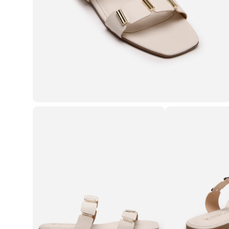
Casacos e Jaquetas
Jeans
Macacões
Saias
Shorts e Bermudas
Vestidos
Acessórios
Bolsas
Bonés e Chapéus
Bijoux
Cintos
Óculos
Relógios
Calçados
Botas
Chinelos
Rasteirinhas
Sandálias
Sapatilhas
Tênis
Marcas
City
Clock House
Mindset
Sawary