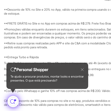
Sustentabilidade
Sonic
Solicite seu ca
Mapa do site
Stitch
**Desconto de 10% no Site e 20% no App, válido na primeira compra usando o 
Governança
Beleza
Investidores
de estoque.
Kits
Ouvidoria / Rel
Sala de imprensa
Perfumes árabes
Educação fina
**FRETE GRÁTIS no Site e no App em compras acima de R$ 279. Frete fixo Brasi
Novidades
Privacidade
Sustentabilida
*Promoções válidas enquanto durarem os estoques, em itens selecionados. Sa
Cabelos
Configuração de cookies
ilustrativas e podem ser encerradas a qualquer momento. Os preços poderão var
Condicionador
Minha privacidade
compras. Em caso de divergências de preços, o valor válido será o do carrinho 
Escovas e Pentes
**Retire suas compras realizadas pelo APP e site da C&A com a modalidade Clique
Finalizadores
pedido está pronto para retirada.
Shampoo
Tratamento
Cuidados com o corpo
**Entrega Turbo e Rápida
Hidratante
Turbo: Pedidos aprovados entre 10h e 17h, serão entregues em até 4h (exceto d
Protetor solar
Rápida: Pedidos com os pagamentos aprovados até as 10h, serão entregues no 
Personal Shopper
Tratamento
Cuidados com o rosto
*O valor do frete para o turbo é R$ 24,99 e para a rápida é R$ 14,99.
Te ajudo a procurar produtos, montar looks e encontrar
Formas de pagamento
Esfoliante
presentes. O que está precisando?
*Essa condição ainda não estará disponível em todas as lojas.
Hidratante
Protetor solar
*Compre pelo Whatsapp e ganhe 10% off nas compras acima de R$ 200. Válido p
Tônicos
Maquiagens
C&A Pay: desconto de 10% para compras no site e no app, produtos vendidos e e
Base
de R$ 400. Desconto não válido para compra de eletrônicos, smartwatch e iten
Batom