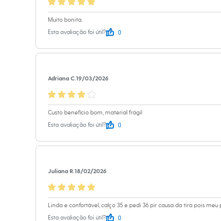
Sapatos
Sandálias e Papetes
Muito bonita.
Tênis
Moda esportiva
0
Esta avaliação foi útil?
Acessórios
Bermudas
Camisetas
Calças
Calçados
Adriana C.
19/03/2026
Regatas
Moda íntima
Cuecas
Meias
Custo benefício bom, material frágil
Pijamas
0
Esta avaliação foi útil?
Moda praia
Personagens
Plus size
Blusas e Camisetas
Calças
Juliana R.
18/02/2026
Camisas
Casacos e Jaquetas
Jeans
Moda esportiva
Linda e confortável, calço 35 e pedi 36 pir causa da tira pois meu
Shorts e Bermudas
Todos os produtos
0
Esta avaliação foi útil?