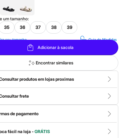
ne um
tamanho
:
35
36
37
38
39
ira seu tamanho
Guia de Medidas
Adicionar à sacola
Encontrar similares
Consultar produtos em lojas proximas
Consultar frete
rmas de pagamento
oca fácil na loja -
GRÁTIS