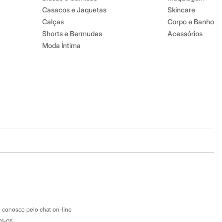
Casacos e Jaquetas
Skincare
Calças
Corpo e Banho
Shorts e Bermudas
Acessórios
Moda Íntima
Baixe o app
Google store
Apple store
Atendimento
 conosco pelo chat on-line
01-05