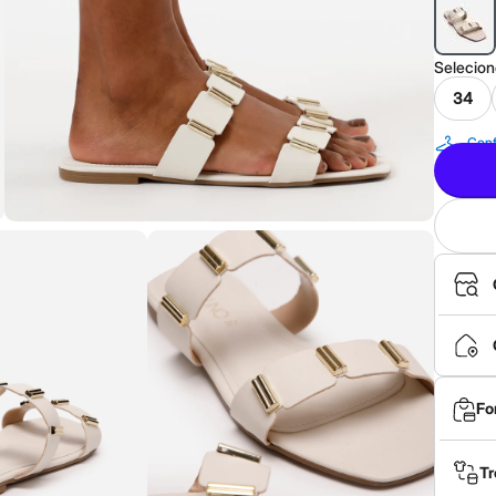
Selecio
34
Conf
Fo
Tr