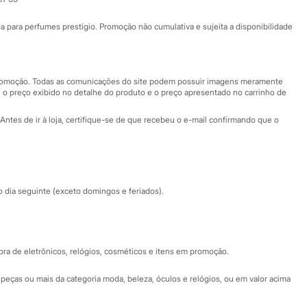
Ajuda
Fale conosco
ara perfumes prestígio. Promoção não cumulativa e sujeita a disponibilidade
Nossas lojas
Nossas lojas plus size
Central de ética
 promoção. Todas as comunicações do site podem possuir imagens meramente
 o preço exibido no detalhe do produto e o preço apresentado no carrinho de
Eventos
Antes de ir à loja, certifique-se de que recebeu o e-mail confirmando que o
Especial Dia dos Pais
dia seguinte (exceto domingos e feriados).
a de eletrônicos, relógios, cosméticos e itens em promoção.
peças ou mais da categoria moda, beleza, óculos e relógios, ou em valor acima