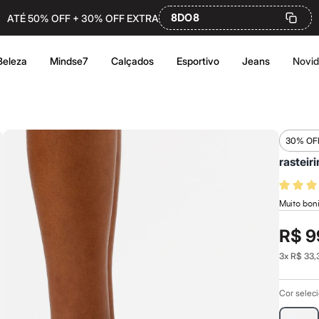
8DO8
ATÉ 50% OFF + 30% OFF EXTRA
Beleza
Mindse7
Calçados
Esportivo
Jeans
Novi
30% OF
rasteir
Muito boni
R$ 9
3
x
R$ 33,
Cor selec