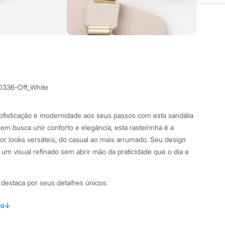
0336-Off_White
ofisticação e modernidade aos seus passos com esta sandália
quem busca unir conforto e elegância, esta rasteirinha é a
or looks versáteis, do casual ao mais arrumado. Seu design
m visual refinado sem abrir mão da praticidade que o dia a
e destaca por seus detalhes únicos:
tendência que confere um visual moderno e atual.
to
↓
ras médias de corte geométrico e aplicação de detalhes