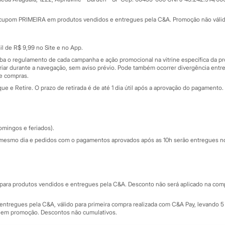
Minha C&A
rtão
Cupons de desconto
cupom PRIMEIRA em produtos vendidos e entregues pela C&A. Promoção não válida p
Cartão presente
atórios
Sobre o cartão presente
nceira
l de R$ 9,99 no Site e no App.
de
iba o regulamento de cada campanha e ação promocional na vitrine específica da
iar durante a navegação, sem aviso prévio. Pode também ocorrer divergência entre
de compras.
 e Retire. O prazo de retirada é de até 1 dia útil após a aprovação do pagamento. 
omingos e feriados).
mesmo dia e pedidos com o pagamentos aprovados após as 10h serão entregues no 
Segurança e qualidade
ara produtos vendidos e entregues pela C&A. Desconto não será aplicado na compr
ntregues pela C&A, válido para primeira compra realizada com C&A Pay, levando 5 
s em promoção. Descontos não cumulativos.