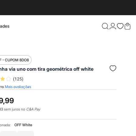
dades
Confira 
F - CUPOM 8DO8
inha via uno com tira geométrica off white
(
125
)
ta.
Mais avaliações
9,99
33
sem juros no
C&A Pay
ionada:
OFF White