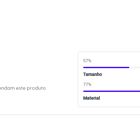
erial sintético de alta qualidade com acabamento metalizado.
o nome da marca e solado emborrachado para maior
ar.
binações Esta rasteirinha dourada é extremamente versátil.
luidos, saias mídi ou shorts de alfaiataria para um look
 uma proposta mais casual, use com uma calça jeans e uma
do perfeito para transitar entre um passeio durante o dia e um
57
%
ando um ponto de luz à sua produção.
Tamanho
 C&A! ❤
77
%
mendam este produto
s:
Material
retano
ino