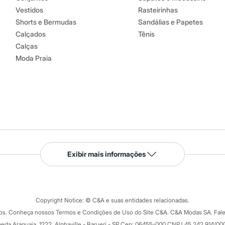
Vestidos
Rasteirinhas
Shorts e Bermudas
Sandálias e Papetes
Calçados
Tênis
Calças
Moda Praia
Serviços
Exibir mais informações
Tipos de serviços
o C&A
Clique e retire
Trocas e devoluções
ograma
Copyright Notice: © C&A e suas entidades relacionadas.
Formas de pagamento
dos. Conheça nossos Termos e Condições de Uso do Site C&A. C&A Modas SA. Fale
Todas as vantagens
ay
eda Araguaia, 1222, Alphaville - Barueri - SP Cep: 06455-000 CNPJ 45.242.914/00