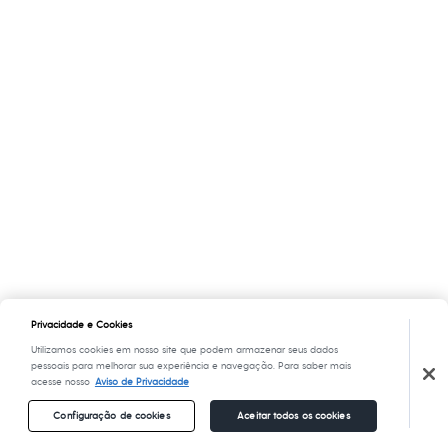
Privacidade e Cookies
Utilizamos cookies em nosso site que podem armazenar seus dados
pessoais para melhorar sua experiência e navegação. Para saber mais
acesse nosso
Aviso de Privacidade
Configuração de cookies
Aceitar todos os cookies