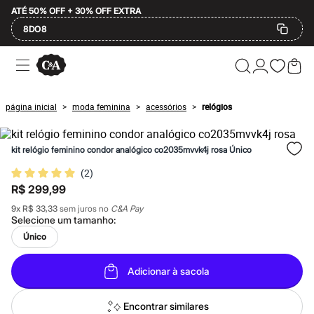
ATÉ 50% OFF + 30% OFF EXTRA
8DO8
Ofertas
Compre por Departamento
Feminino
Masculino
página inicial
moda feminina
acessórios
relógios
>
>
>
Infantil
Calçados
Mindse7
kit relógio feminino condor analógico co2035mvvk4j rosa Único
Plus Size
2 calçados por R$189
(
2
)
2 peças por R$199
R$ 299,99
3 lingeries por R$99
3 itens de beleza por R$129
9
x
R$ 33,33
sem juros no
C&A Pay
Até 20% off
Selecione um
tamanho
:
Até 40% off
Único
Até 60% off
A partir de 60% off
Feminino
Adicionar à sacola
Em alta
Inverno
Alfaiataria
Encontrar similares