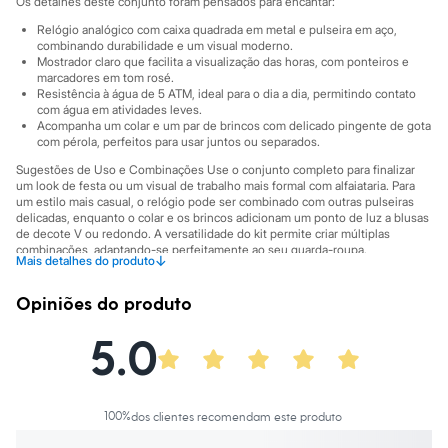
Os detalhes deste conjunto foram pensados para encantar:
Marcas
City
Relógio analógico com caixa quadrada em metal e pulseira em aço,
Clock House
combinando durabilidade e um visual moderno.
Mindset
Mostrador claro que facilita a visualização das horas, com ponteiros e
Sawary
marcadores em tom rosé.
Yessica
Resistência à água de 5 ATM, ideal para o dia a dia, permitindo contato
com água em atividades leves.
Moda esportiva
Acompanha um colar e um par de brincos com delicado pingente de gota
Acessórios
com pérola, perfeitos para usar juntos ou separados.
Blusas
Calçados
Sugestões de Uso e Combinações Use o conjunto completo para finalizar
Leggings
um look de festa ou um visual de trabalho mais formal com alfaiataria. Para
Shorts e Bermudas
um estilo mais casual, o relógio pode ser combinado com outras pulseiras
delicadas, enquanto o colar e os brincos adicionam um ponto de luz a blusas
Tops
de decote V ou redondo. A versatilidade do kit permite criar múltiplas
Moda íntima
combinações, adaptando-se perfeitamente ao seu guarda-roupa.
Calcinhas
↓
Mais detalhes do produto
Cintas e Modeladores
A gente se encontra na C&A! ❤
Meias
Opiniões do produto
Informacoes gerais:
Pijamas
Sutiãs e Tops
Material
:
Aço
5.0
Moda praia
Cor
:
Rosa
Biquínis
Marcas
:
C&A
Gênero
:
Feminino
Maiôs
Saídas de praia
Personagens
100
%
dos clientes recomendam este produto
Plus size