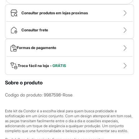
Novidades
Roupas
Blusas e Camisetas
Consultar produtos em lojas proximas
Básicos
Calças
Casacos e Jaquetas
Consultar frete
Jeans
Macacões
Saias
Formas de pagamento
Shorts e Bermudas
Vestidos
Acessórios
Troca fácil na loja -
GRÁTIS
Bolsas
Bonés e Chapéus
Bijoux
Sobre o produto
Cintos
Óculos
Codigo do produto
:
9987598-Rose
Relógios
Calçados
Botas
Este kit da Condor é a escolha ideal para quem busca praticidade e
Chinelos
sofisticação em um único conjunto. Com um design atemporal em tom rosé,
Rasteirinhas
as peças transitam facilmente entre o dia a dia e ocasiões especiais,
Sandálias
adicionando um toque de elegância a qualquer produção. Um conjunto
Sapatilhas
completo que une funcionalidade e beleza para complementar seu estilo.
Tênis